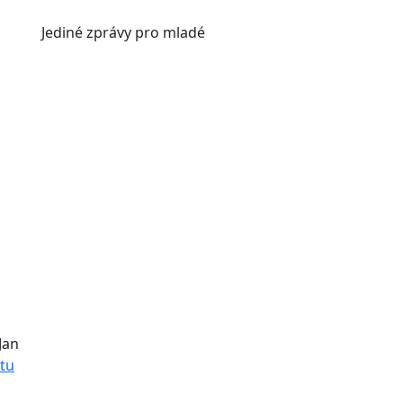
Jediné
zprávy pro mladé
Jan
utu