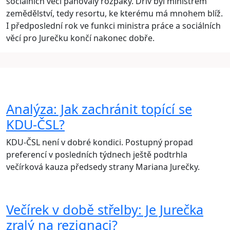
sociálních věcí panovaly rozpaky. Dřív byl ministrem
zemědělství, tedy resortu, ke kterému má mnohem blíž.
I předposlední rok ve funkci ministra práce a sociálních
věcí pro Jurečku končí nakonec dobře.
Analýza: Jak zachránit topící se
KDU-ČSL?
KDU-ČSL není v dobré kondici. Postupný propad
preferencí v posledních týdnech ještě podtrhla
večírková kauza předsedy strany Mariana Jurečky.
Večírek v době střelby: Je Jurečka
zralý na rezignaci?