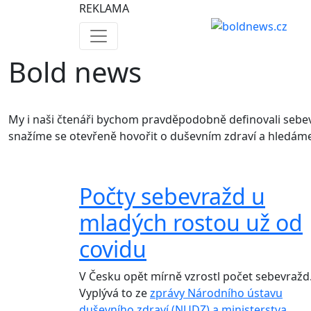
REKLAMA
Bold news
My i naši čtenáři bychom pravděpodobně definovali sebev
snažíme se otevřeně hovořit o duševním zdraví a hledáme
Počty sebevražd u
mladých rostou už od
covidu
V Česku opět mírně vzrostl počet sebevražd
Vyplývá to ze
zprávy Národního ústavu
duševního zdraví (NUDZ) a ministerstva