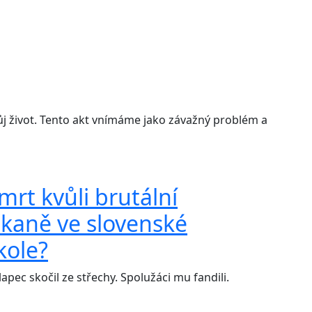
j život. Tento akt vnímáme jako závažný problém a
mrt kvůli brutální
ikaně ve slovenské
kole?
apec skočil ze střechy. Spolužáci mu fandili.