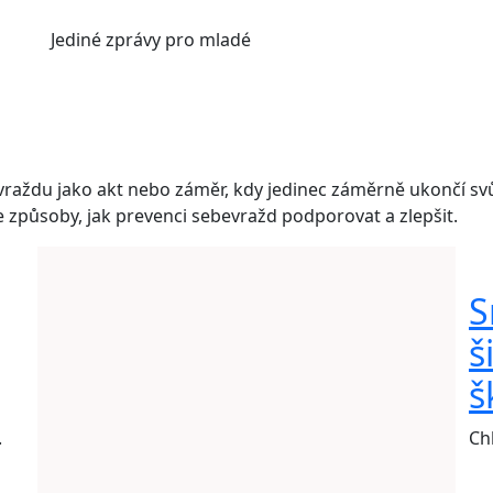
Jediné
zprávy pro mladé
raždu jako akt nebo záměr, kdy jedinec záměrně ukončí svů
 způsoby, jak prevenci sebevražd podporovat a zlepšit.
S
š
š
.
Chl