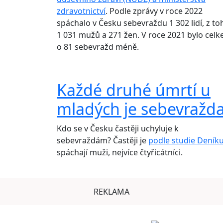
zdravotnictví
. Podle zprávy v roce 2022
spáchalo v Česku sebevraždu 1 302 lidí, z to
1 031 mužů a 271 žen. V roce 2021 bylo cel
o 81 sebevražd méně.
Každé druhé úmrtí u
mladých je sebevražd
Kdo se v Česku častěji uchyluje k
sebevraždám? Častěji je
podle studie Deník
spáchají muži, nejvíce čtyřicátníci.
REKLAMA