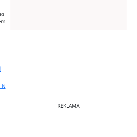
ho
kem
a
u N
REKLAMA