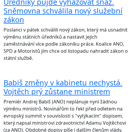
Úředníky půjde vyhazovat snáz.
Sněmovna schválila nový služební
zákon
Poslanci v pátek schválili nový zákon, který má usnadnit
výměnu státních úředníků a nastavit jejich
zaměstnávání více podle zákoníku práce. Koalice ANO,
SPD a Motoristů jím chce od listopadu nahradit zákon o
státní službě.
Babiš změny v kabinetu nechystá.
Vojtěch prý zůstane ministrem
Premiér Andrej Babiš (ANO) neplánuje nyní žádnou
výměnu ministrů. Novinářům to řekl před odletem na
evropský summit v souvislosti s "vytýkacím" dopisem,
který napsal ministrovi zdravotnictví Adamu Vojtěchovi
(za ANO). Obdobné dopisy píše i dalším členům vlády,