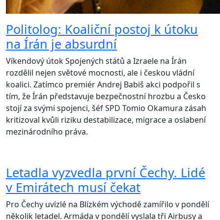
Politolog: Koaliční postoj k útoku
na Írán je absurdní
Víkendový útok Spojených států a Izraele na Írán
rozdělil nejen světové mocnosti, ale i českou vládní
koalici. Zatímco premiér Andrej Babiš akci podpořil s
tím, že Írán představuje bezpečnostní hrozbu a Česko
stojí za svými spojenci, šéf SPD Tomio Okamura zásah
kritizoval kvůli riziku destabilizace, migrace a oslabení
mezinárodního práva.
Letadla vyzvedla první Čechy. Lidé
v Emirátech musí čekat
Pro Čechy uvízlé na Blízkém východě zamířilo v pondělí
několik letadel. Armáda v pondělí vyslala tři Airbusy a