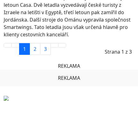
letoun Casa. Dvě letadla vyzvedávají české turisty z
Izraele na letišti v Egyptě, třetí letoun pak zamířil do
Jordánska. Další stroje do Ománu vypravila společnost
Smartwings. Tato letadla jsou však určená hlavně pro
klienty cestovních kanceláří.
1
2
3
Strana 1 z 3
REKLAMA
REKLAMA