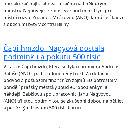
pomalu začínají stahovat mračna nad některými
ministry. Nejnověji se židle kýve pod ministryní pro
místní rozvoj Zuzanou Mrázovou (ANO), která čelí kauze
s obecními byty v centru Bíliny.
Čapí hnízdo: Nagyová dostala
podmínku a pokutu 500 tisíc
V kauze Čapí hnízdo, která se týká i premiéra Andreje
Babiše (ANO), padl podnmíněný trest. Za dotační
podvod a poškození finančních zájmů EU potrestal v
pondělí pražský městský soud europoslankyni a
někdejší Babišovu spolupracovnici Janu Nagyovou
(ANO) tříletou podmínkou se zkušební dobou na pět let
a peněžitým trestem 500 tisíc korun.