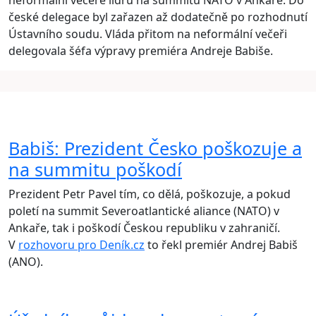
neformální večeře lídrů na summitu NATO v Ankaře. Do
české delegace byl zařazen až dodatečně po rozhodnutí
Ústavního soudu. Vláda přitom na neformální večeři
delegovala šéfa výpravy premiéra Andreje Babiše.
Babiš: Prezident Česko poškozuje a
na summitu poškodí
Prezident Petr Pavel tím, co dělá, poškozuje, a pokud
poletí na summit Severoatlantické aliance (NATO) v
Ankaře, tak i poškodí Českou republiku v zahraničí.
V
rozhovoru pro Deník.cz
to řekl premiér Andrej Babiš
(ANO).