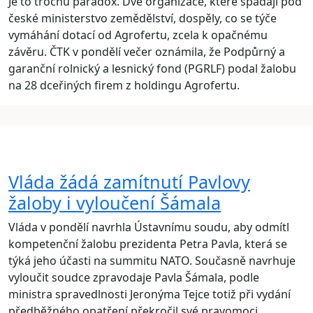
Je to trochu paradox. Dvě organizace, které spadají pod
české ministerstvo zemědělství, dospěly, co se týče
vymáhání dotací od Agrofertu, zcela k opačnému
závěru. ČTK v pondělí večer oznámila, že Podpůrný a
garanční rolnický a lesnický fond (PGRLF) podal žalobu
na 28 dceřiných firem z holdingu Agrofertu.
Vláda žádá zamítnutí Pavlovy
žaloby i vyloučení Šámala
Vláda v pondělí navrhla Ústavnímu soudu, aby odmítl
kompetenční žalobu prezidenta Petra Pavla, která se
týká jeho účasti na summitu NATO. Současně navrhuje
vyloučit soudce zpravodaje Pavla Šámala, podle
ministra spravedlnosti Jeronýma Tejce totiž při vydání
předběžného opatření překročil své pravomoci.