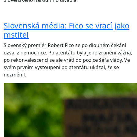
Slovenského národního divadla.
Slovenská média: Fico se vrací jako
mstitel
Slovenský premiér Robert Fico se po dlouhém čekání
ozval z nemocnice. Po atentátu byla jeho zranění vážná,
po rekonvalescenci se ale vrátí do pozice šéfa vlády. Ve
svém prvním vystoupení po atentátu ukázal, že se
nezměnil.