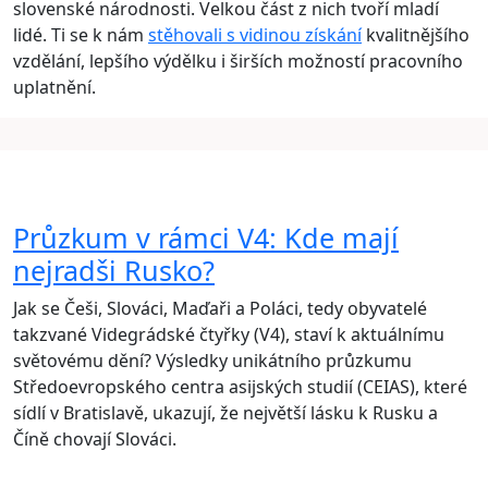
slovenské národnosti. Velkou část z nich tvoří mladí
lidé. Ti se k nám
stěhovali s vidinou získání
kvalitnějšího
vzdělání, lepšího výdělku i širších možností pracovního
uplatnění.
Průzkum v rámci V4: Kde mají
nejradši Rusko?
Jak se Češi, Slováci, Maďaři a Poláci, tedy obyvatelé
takzvané Videgrádské čtyřky (V4), staví k aktuálnímu
světovému dění? Výsledky unikátního průzkumu
Středoevropského centra asijských studií (CEIAS), které
sídlí v Bratislavě, ukazují, že největší lásku k Rusku a
Číně chovají Slováci.