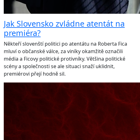
Jak Slovensko zvládne atentát na
premiéra?
Někteří slovenští politici po atentátu na Roberta Fica
mluví o občanské válce, za viníky okamžitě označili
média a Ficovy politické protivníky. Většina politické
scény a společnosti se ale situaci snaží uklidnit,
premiérovi přejí hodně sil.