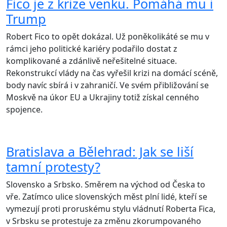
Fico je z krize venku. Pomáhá mu i
Trump
Robert Fico to opět dokázal. Už poněkolikáté se mu v
rámci jeho politické kariéry podařilo dostat z
komplikované a zdánlivě neřešitelné situace.
Rekonstrukcí vlády na čas vyřešil krizi na domácí scéně,
body navíc sbírá i v zahraničí. Ve svém přibližování se
Moskvě na úkor EU a Ukrajiny totiž získal cenného
spojence.
Bratislava a Bělehrad: Jak se liší
tamní protesty?
Slovensko a Srbsko. Směrem na východ od Česka to
vře. Zatímco ulice slovenských měst plní lidé, kteří se
vymezují proti proruskému stylu vládnutí Roberta Fica,
v Srbsku se protestuje za změnu zkorumpovaného