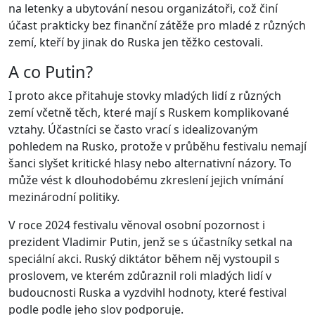
na letenky a ubytování nesou organizátoři, což činí
účast prakticky bez finanční zátěže pro mladé z různých
zemí, kteří by jinak do Ruska jen těžko cestovali.
A co Putin?
I proto akce přitahuje stovky mladých lidí z různých
zemí včetně těch, které mají s Ruskem komplikované
vztahy. Účastníci se často vrací s idealizovaným
pohledem na Rusko, protože v průběhu festivalu nemají
šanci slyšet kritické hlasy nebo alternativní názory. To
může vést k dlouhodobému zkreslení jejich vnímání
mezinárodní politiky.
V roce 2024 festivalu věnoval osobní pozornost i
prezident Vladimir Putin, jenž se s účastníky setkal na
speciální akci. Ruský diktátor během něj vystoupil s
proslovem, ve kterém zdůraznil roli mladých lidí v
budoucnosti Ruska a vyzdvihl hodnoty, které festival
podle podle jeho slov podporuje.