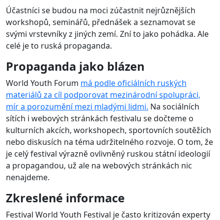
Účastníci se budou na moci zúčastnit nejrůznějších
workshopů, seminářů, přednášek a seznamovat se
svými vrstevníky z jiných zemí. Zní to jako pohádka. Ale
celé je to ruská propaganda.
Propaganda jako blázen
World Youth Forum
má podle oficiálních ruských
materiálů za cíl podporovat mezinárodní spolupráci,
mír a porozumění mezi mladými lidmi.
Na sociálních
sítích i webových stránkách festivalu se dočteme o
kulturních akcích, workshopech, sportovních soutěžích
nebo diskusích na téma udržitelného rozvoje. O tom, že
je celý festival výrazně ovlivněný ruskou státní ideologií
a propagandou, už ale na webových stránkách nic
nenajdeme.
Zkreslené informace
Festival World Youth Festival je často kritizován experty