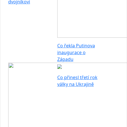
dvojníkovi
Co řekla Putinova
inaugurace o
Západu
Co přinesl třetí rok
války na Ukrajině