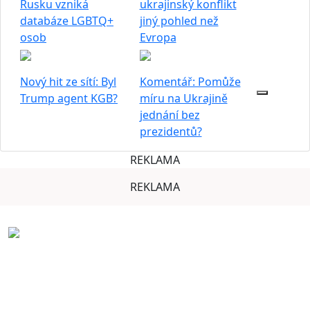
Rusku vzniká
ukrajinský konflikt
databáze LGBTQ+
jiný pohled než
osob
Evropa
Nový hit ze sítí: Byl
Komentář: Pomůže
Trump agent KGB?
míru na Ukrajině
jednání bez
prezidentů?
REKLAMA
REKLAMA