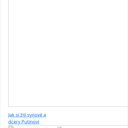
Jak si žijí synové a
dcery Putinovi