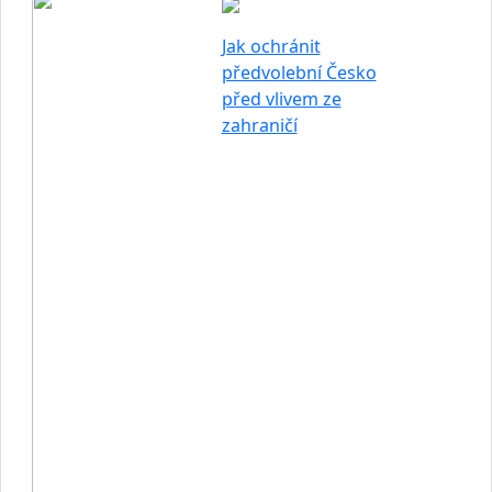
Jak ochránit
předvolební Česko
před vlivem ze
zahraničí