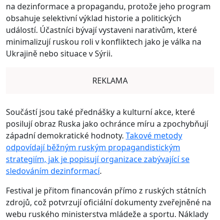
na dezinformace a propagandu, protože jeho program
obsahuje selektivní výklad historie a politických
událostí. Účastníci bývají vystaveni narativům, které
minimalizují ruskou roli v konfliktech jako je válka na
Ukrajině nebo situace v Sýrii.
REKLAMA
Součástí jsou také přednášky a kulturní akce, které
posilují obraz Ruska jako ochránce míru a zpochybňují
západní demokratické hodnoty.
Takové metody
odpovídají běžným ruským propagandistickým
strategiím, jak je popisují organizace zabývající se
sledováním dezinformací
.
Festival je přitom financován přímo z ruských státních
zdrojů, což potvrzují oficiální dokumenty zveřejněné na
webu ruského ministerstva mládeže a sportu. Náklady