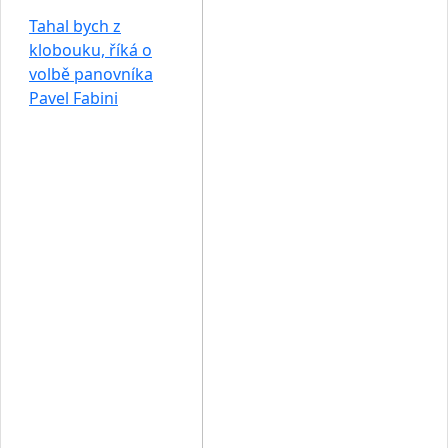
Tahal bych z
klobouku, říká o
volbě panovníka
Pavel Fabini