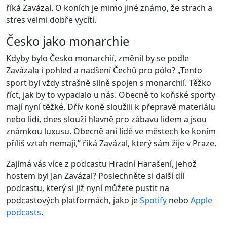
říká Zavázal. O koních je mimo jiné známo, že strach a
stres velmi dobře vycítí.
Česko jako monarchie
Kdyby bylo Česko monarchií, změnil by se podle
Zavázala i pohled a nadšení Čechů pro pólo? „Tento
sport byl vždy strašně silně spojen s monarchií. Těžko
říct, jak by to vypadalo u nás. Obecně to koňské sporty
mají nyní těžké. Dřív koně sloužili k přepravě materiálu
nebo lidí, dnes slouží hlavně pro zábavu lidem a jsou
známkou luxusu. Obecně ani lidé ve městech ke koním
příliš vztah nemají,” říká Zavázal, který sám žije v Praze.
Zajímá vás více z podcastu Hradní Harašení, jehož
hostem byl Jan Zavázal? Poslechněte si další díl
podcastu, který si již nyní můžete pustit na
podcastových platformách, jako je
Spotify
nebo
Apple
podcasts
.