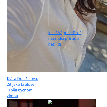
Josef Vágner: Proč
má radši přírodu
než lidi
Klára Doležalová:
Žít jako králové?
Trpěli bychom
zimou