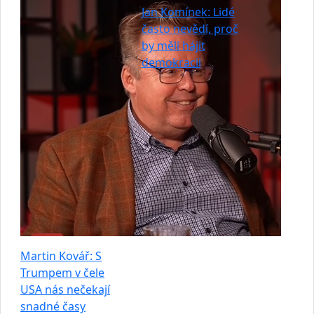
Jan Komínek: Lidé
často nevědí, proč
by měli hájit
demokracii
Martin Kovář: S
Trumpem v čele
USA nás nečekají
snadné časy