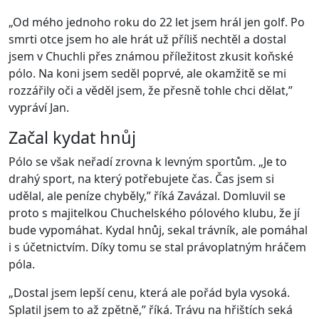
„Od mého jednoho roku do 22 let jsem hrál jen golf. Po
smrti otce jsem ho ale hrát už příliš nechtěl a dostal
jsem v Chuchli přes známou příležitost zkusit koňské
pólo. Na koni jsem seděl poprvé, ale okamžitě se mi
rozzářily oči a věděl jsem, že přesně tohle chci dělat,”
vypráví Jan.
Začal kydat hnůj
Pólo se však neřadí zrovna k levným sportům. „Je to
drahý sport, na který potřebujete čas. Čas jsem si
udělal, ale peníze chyběly,” říká Zavázal. Domluvil se
proto s majitelkou Chuchelského pólového klubu, že jí
bude vypomáhat. Kydal hnůj, sekal trávník, ale pomáhal
i s účetnictvím. Díky tomu se stal právoplatným hráčem
póla.
„Dostal jsem lepší cenu, která ale pořád byla vysoká.
Splatil jsem to až zpětně,” říká. Trávu na hřištích seká