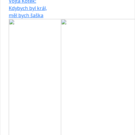
Vojta Kotek:
Kdybych byl král,
měl bych šaška