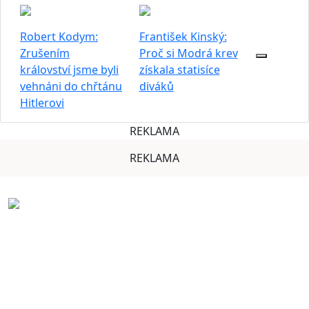
Robert Kodym:
František Kinský:
Zrušením
Proč si Modrá krev
království jsme byli
získala statisíce
vehnáni do chřtánu
diváků
Hitlerovi
REKLAMA
REKLAMA