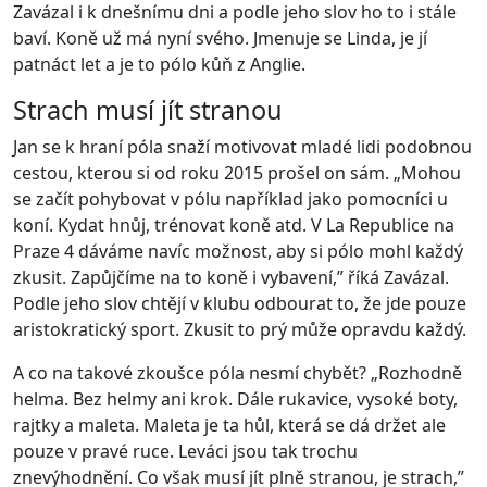
Zavázal i k dnešnímu dni a podle jeho slov ho to i stále
baví. Koně už má nyní svého. Jmenuje se Linda, je jí
patnáct let a je to pólo kůň z Anglie.
Strach musí jít stranou
Jan se k hraní póla snaží motivovat mladé lidi podobnou
cestou, kterou si od roku 2015 prošel on sám. „Mohou
se začít pohybovat v pólu například jako pomocníci u
koní. Kydat hnůj, trénovat koně atd. V La Republice na
Praze 4 dáváme navíc možnost, aby si pólo mohl každý
zkusit. Zapůjčíme na to koně i vybavení,” říká Zavázal.
Podle jeho slov chtějí v klubu odbourat to, že jde pouze
aristokratický sport. Zkusit to prý může opravdu každý.
A co na takové zkoušce póla nesmí chybět? „Rozhodně
helma. Bez helmy ani krok. Dále rukavice, vysoké boty,
rajtky a maleta. Maleta je ta hůl, která se dá držet ale
pouze v pravé ruce. Leváci jsou tak trochu
znevýhodnění. Co však musí jít plně stranou, je strach,”