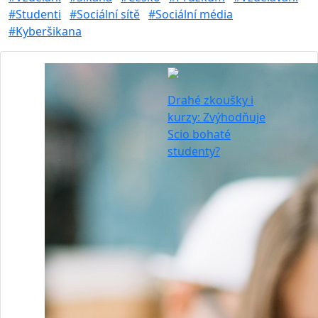
#Studenti
#Sociální sítě
#Sociální média
#Kyberšikana
Drahé zkoušky i
kurzy: Zvýhodňuje
Scio bohaté
studenty?