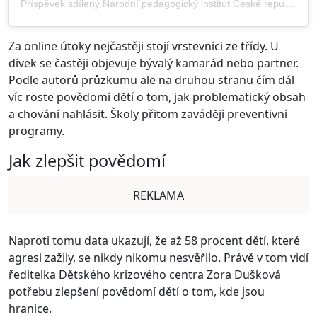
Příspěvek sdílený Národní pedagogický institut České republiky (@npi_cr)
Za online útoky nejčastěji stojí vrstevníci ze třídy. U
dívek se častěji objevuje bývalý kamarád nebo partner.
Podle autorů průzkumu ale na druhou stranu čím dál
víc roste povědomí dětí o tom, jak problematický obsah
a chování nahlásit. Školy přitom zavádějí preventivní
programy.
Jak zlepšit povědomí
REKLAMA
Naproti tomu data ukazují, že až 58 procent dětí, které
agresi zažily, se nikdy nikomu nesvěřilo. Právě v tom vidí
ředitelka Dětského krizového centra Zora Dušková
potřebu zlepšení povědomí dětí o tom, kde jsou
hranice.