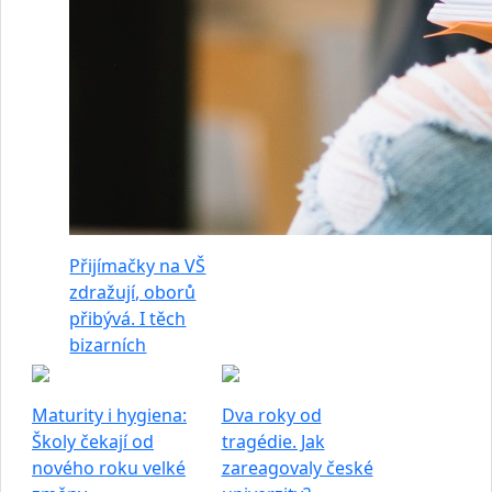
Přijímačky na VŠ
zdražují, oborů
přibývá. I těch
bizarních
Maturity i hygiena:
Dva roky od
Školy čekají od
tragédie. Jak
nového roku velké
zareagovaly české