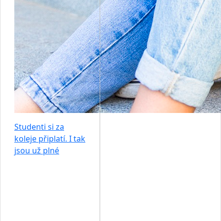
Studenti si za
koleje připlatí. I tak
jsou už plné