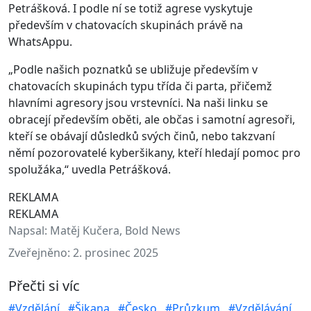
Petrášková. I podle ní se totiž agrese vyskytuje
především v chatovacích skupinách právě na
WhatsAppu.
„Podle našich poznatků se ubližuje především v
chatovacích skupinách typu třída či parta, přičemž
hlavními agresory jsou vrstevníci. Na naši linku se
obracejí především oběti, ale občas i samotní agresoři,
kteří se obávají důsledků svých činů, nebo takzvaní
němí pozorovatelé kyberšikany, kteří hledají pomoc pro
spolužáka,“ uvedla Petrášková.
REKLAMA
REKLAMA
Napsal:
Matěj Kučera, Bold News
Zveřejněno:
2. prosinec 2025
Přečti si víc
#Vzdělání
#Šikana
#Česko
#Průzkum
#Vzdělávání