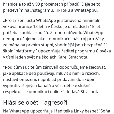
hranice a to až v 99 procentech případů. Děje se to
především na Instagramu, TikToku a WhatsAppu.
„Pro zřízení účtu WhatsApp je stanovena minimální
věková hranice 13 let a v Česku je u mladších 15 let
potřeba souhlas rodičů. Z tohoto důvodu WhatsApp
nedoporučujeme jako komunikační nástroj pro žáky,
zejména na prvním stupni, vhodnější jsou bezpečnější
školní platformy," upozorňuje ředitel programu Člověka
v tísni Jeden svět na školách Karel Strachota.
"Rodičům i učitelům zároveň doporučujeme sledovat,
jaké aplikace děti používají, mluvit s nimi o rizicích,
nastavit omezení, například přidávání do skupin,
vypnutí veřejných kanálů a vést děti ke slušné,
respektující komunikaci online,“ dodává Strachota.
Hlásí se oběti i agresoři
Na WhatsApp upozorňuje i ředitelka Linky bezpečí Soňa