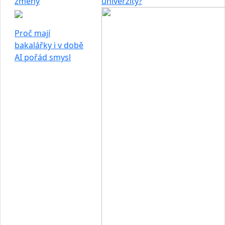
změny
univerzity?
Proč mají
bakalářky i v době
AI pořád smysl