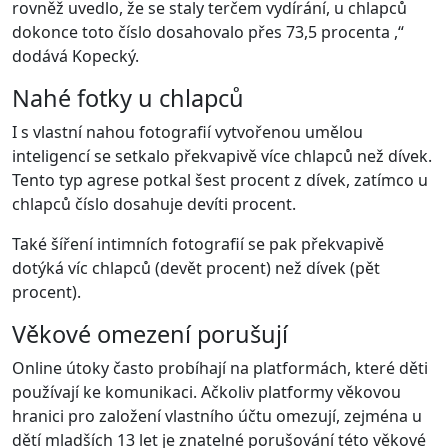
rovněž uvedlo, že se staly terčem vydírání, u chlapců
dokonce toto číslo dosahovalo přes 73,5 procenta ,“
dodává Kopecký.
Nahé fotky u chlapců
I s vlastní nahou fotografií vytvořenou umělou
inteligencí se setkalo překvapivě více chlapců než dívek.
Tento typ agrese potkal šest procent z dívek, zatímco u
chlapců číslo dosahuje devíti procent.
Také šíření intimních fotografií se pak překvapivě
dotýká víc chlapců (devět procent) než dívek (pět
procent).
Věkové omezení porušují
Online útoky často probíhají na platformách, které děti
používají ke komunikaci. Ačkoliv platformy věkovou
hranici pro založení vlastního účtu omezují, zejména u
dětí mladších 13 let je znatelné porušování této věkové