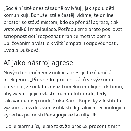
„Sociální sítě dnes zásadně ovlivňují, jak spolu děti
komunikují. Bohužel stále častěji vidíme, že online
prostor se stává místem, kde se přenáší agrese, tlak
vrstevníků i manipulace. Potřebujeme proto posilovat
schopnost dětí rozpoznat hranice mezi vtipem a
ubližováním a vést je k větší empatii i odpovědnosti,“
uvedla Dušková.
AI jako nástroj agrese
Novým fenoménem v online agresi je také umělá
inteligence. „Přes sedm procent žáků ve výzkumu
potvrdilo, že někdo zneužil umělou inteligenci k tomu,
aby vytvořil jejich vlastní nahou fotografii, tedy
takzvanou deep nude," říká Kamil Kopecký z Institutu
výzkumu a vzdělávání v oblasti digitálních technologií a
kyberbezpečnosti Pedagogické fakulty UP.
"Co je alarmující, je ale fakt, že přes 68 procent z nich