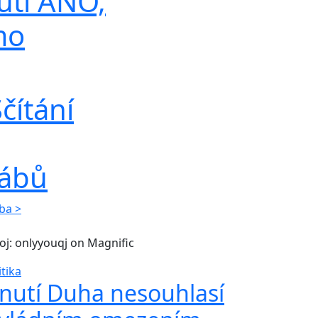
tí ANO,
mo
čítání
tábů
lba >
oj: onlyyouqj on Magnific
itika
nutí Duha nesouhlasí