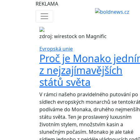
REKLAMA
zdroj: wirestock on Magnific
Evropská unie
Proč je Monako jedn
z nejzajímavějších
států světa
V rámci našeho pravidelného putování po
sídlech evropských monarchů se tentokrá
podíváme do Monaka, druhého nejmenší
státu světa. Ten je proslavený luxusním
životním stylem, množstvím kasin a
slunečným počasím. Monako je ale také
sídlem jednoho z nejdéle vládnoucích rod