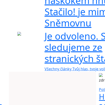
náskokem hnu
Stačilo! je mi
Sněmovnu
Je odvoleno. S
sledujeme ze
stranických š
Všechny články Tvůj hlas, tvoje vo
zdr
Pol
H