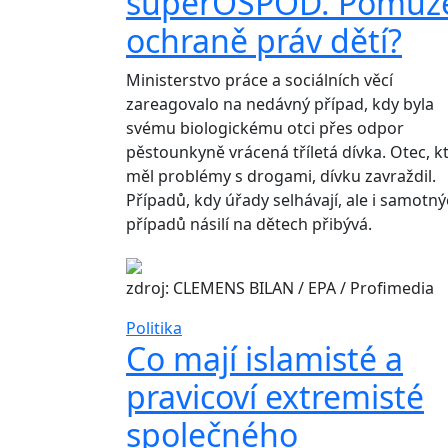
superOSPOD. Pomůž
ochraně práv dětí?
Ministerstvo práce a sociálních věcí
zareagovalo na nedávný případ, kdy byla
svému biologickému otci přes odpor
pěstounkyně vrácená tříletá dívka. Otec, k
měl problémy s drogami, dívku zavraždil.
Případů, kdy úřady selhávají, ale i samotn
případů násilí na dětech přibývá.
zdroj: CLEMENS BILAN / EPA / Profimedia
Politika
Co mají islamisté a
pravicoví extremisté
společného