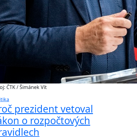
oj: ČTK / Šimánek Vít
itika
roč prezident vetoval
ákon o rozpočtových
ravidlech