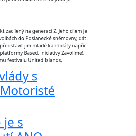
kt zacílený na generaci Z. Jeho cílem je
ch volbách do Poslanecké sněmovny, dát
a představit jim mladé kandidáty napříč
platformy Based, iniciativy Zavolíme!,
 festivalu United Islands.
vlády s
 Motoristé
 je s