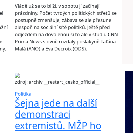
Vládě už se to blíží, v sobotu jí začínají
el
prázdniny. Počet tvrdých politických střetů se
postupně zmenšuje, zábava se ale přesune
ožní
alespoň na sociální sítě politiků. Ještě před
odjezdem na dovolenou si to ale v studiu CNN
e
Prima News slovně rozdaly poslakyně Taťána
ny,
Malá (ANO) a Eva Decroix (ODS).
zdroj: archiv __restart_cesko_official__
Politika
Šejna jede na další
demonstraci
extremistů. MŽP ho