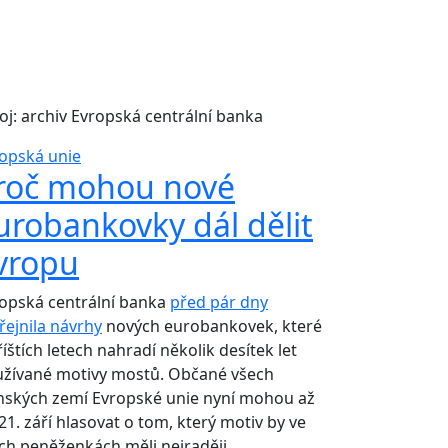
oj: archiv Evropská centrální banka
opská unie
roč mohou nové
urobankovky dál dělit
vropu
opská centrální banka
před pár dny
řejnila návrhy
nových eurobankovek, které
říštích letech nahradí několik desítek let
žívané motivy mostů. Občané všech
nských zemí Evropské unie nyní mohou až
21. září hlasovat o tom, který motiv by ve
ch peněženkách měli nejraději.