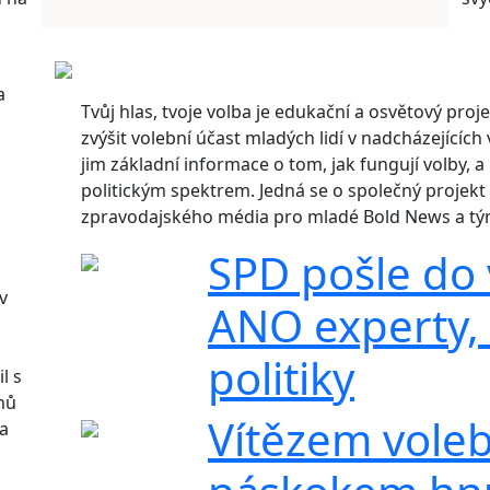
a
Tvůj hlas, tvoje volba je edukační a osvětový proje
zvýšit volební účast mladých lidí v nadcházející
jim základní informace o tom, jak fungují volby, 
politickým spektrem. Jedná se o společný projekt 
zpravodajského média pro mladé Bold News a týmu
SPD pošle do 
v
ANO experty,
politiky
l s
mů
Vítězem voleb
na