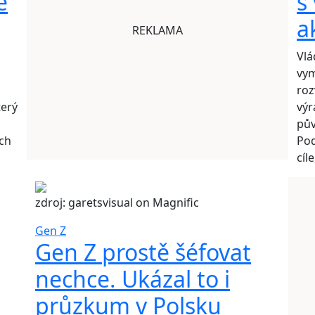
e
s
a
REKLAMA
Vlá
vym
roz
terý
výr
pův
ých
Pod
cíl
zdroj: garetsvisual on Magnific
Gen Z
Gen Z prostě šéfovat
nechce. Ukázal to i
průzkum v Polsku