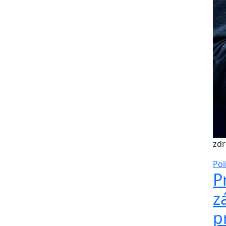
zdr
Pol
P
z
p