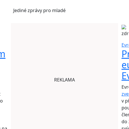
Jediné
zprávy pro mladé
zdr
Evr
ím
P
e
E
REKLAMA
Evr
t
zve
ho
v p
pou
čle
do 
ů na
svý