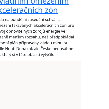
 vládním omezením
kceleračních zón
da na pondělní zasedání schválila
ezení takzvaných akceleračních zón pro
voj obnovitelných zdrojů energie ve
azně menším rozsahu, než předpokládal
odní plán připravený vládou minulou.
le Hnutí Duha tak ale Česko nedosáhne
e, který si v této oblasti vytyčilo.