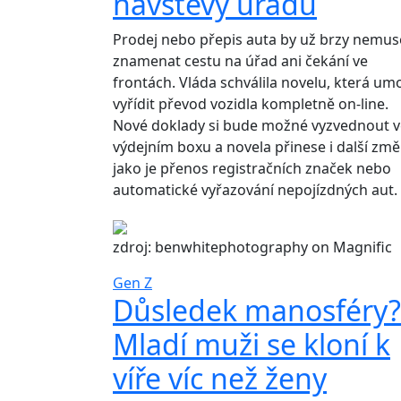
návštěvy úřadu
Prodej nebo přepis auta by už brzy nemus
znamenat cestu na úřad ani čekání ve
frontách. Vláda schválila novelu, která um
vyřídit převod vozidla kompletně on-line.
Nové doklady si bude možné vyzvednout v
výdejním boxu a novela přinese i další změ
jako je přenos registračních značek nebo
automatické vyřazování nepojízdných aut.
zdroj: benwhitephotography on Magnific
Gen Z
Důsledek manosféry?
Mladí muži se kloní k
víře víc než ženy