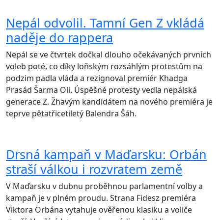
Nepál odvolil. Tamní Gen Z vkládá
naděje do rappera
Nepál se ve čtvrtek dočkal dlouho očekávaných prvních
voleb poté, co díky loňským rozsáhlým protestům na
podzim padla vláda a rezignoval premiér Khadga
Prasád Šarma Oli. Úspěšné protesty vedla nepálská
generace Z. Žhavým kandidátem na nového premiéra je
teprve pětatřicetiletý Balendra Šáh.
Drsná kampaň v Maďarsku: Orbán
straší válkou i rozvratem země
V Maďarsku v dubnu proběhnou parlamentní volby a
kampaň je v plném proudu. Strana Fidesz premiéra
Viktora Orbána vytahuje ověřenou klasiku a voliče