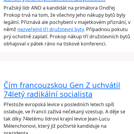
Pražský lídr ANO a kandidát na primátora Ondřej
Prokop trvá na tom, že všechny jeho nákupy bytů byly
legální. Přiznává ale pochybení v majetkovém přiznání, v
němž
nezveřejnil tři družstevní byty
. Případnou pokutu
prý ochotně zaplatí. Prokop nákup tří družstevních bytů
obhajoval v pátek ráno na tiskové konferenci.
Čím francouzskou Gen Z uchvátil
74letý radikální socialista
Přestože evropská levice v posledních letech spíš
oslabuje, ve Francii zažívá nečekaný vzestup. A děje se
tak díky 74letému lídrovi krajní levice Jean-Lucu
Mélenchonovi, který již počtvrté kandiduje na
prezidenta.