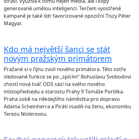
straší. Využívá k tomu nejen média, ale i klipy
generované umělou inteligencí. Terčem vyostřené
kampaně je také lídr favorizované opoziční Tiszy Péter
Magyar.
Kdo má největší šanci se stát
novým pražským primátorem
Pražané si v říjnu zvolí nového primátora. Této ostře
sledované funkce se po „spícím“ Bohuslavu Svobodovi
zhostí nová tvář. ODS sází na svého nového
místopředsedu a starostu Prahy 9 Tomáše Portlíka.
Praha sobě na někdejšího náměstka pro dopravu
Adama Scheinherra a Piráti vsadili na ženu, ekonomku
Terezu Nislerovou.