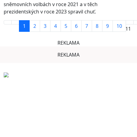
sněmovních volbách v roce 2021 a v těch
prezidentských v roce 2023 spravil chuť.
1
2
3
4
5
6
7
8
9
10
Strana 1 z 11
REKLAMA
REKLAMA