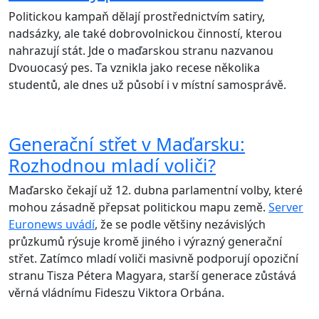
Politickou kampaň dělají prostřednictvím satiry,
nadsázky, ale také dobrovolnickou činností, kterou
nahrazují stát. Jde o maďarskou stranu nazvanou
Dvouocasý pes. Ta vznikla jako recese několika
studentů, ale dnes už působí i v místní samosprávě.
Generační střet v Maďarsku:
Rozhodnou mladí voliči?
Maďarsko čekají už 12. dubna parlamentní volby, které
mohou zásadně přepsat politickou mapu země.
Server
Euronews uvádí
, že se podle většiny nezávislých
průzkumů rýsuje kromě jiného i výrazný generační
střet. Zatímco mladí voliči masivně podporují opoziční
stranu Tisza Pétera Magyara, starší generace zůstává
věrná vládnímu Fideszu Viktora Orbána.