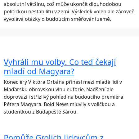
absolutní většinu, což může ukončit dlouhodobou
politickou nestabilitu v zemi. Výsledek voleb ale zároveň
vyvolává otázky o budoucím směřování země.
Vyhráli mu volby. Co teď čekají
mladí od Magyara?
Konec éry Viktora Orbána přinesl mezi mladé lidi v
Maďarsku obrovskou vlnu euforie. Nadšení ale
doprovází i střízlivý pohled na budoucího premiéra
Pétera Magyara. Bold News mluvily s voličkou a
studentkou z Budapeště Sárou.
Pomůže Grolich lidovcům z