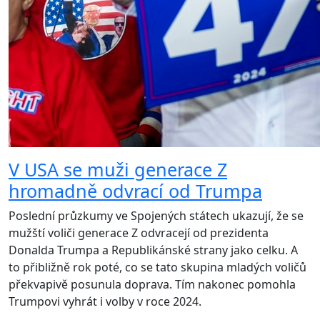
V USA se muži generace Z
hromadně odvrací od Trumpa
Poslední průzkumy ve Spojených státech ukazují, že se
mužští voliči generace Z odvracejí od prezidenta
Donalda Trumpa a Republikánské strany jako celku. A
to přibližně rok poté, co se tato skupina mladých voličů
překvapivě posunula doprava. Tím nakonec pomohla
Trumpovi vyhrát i volby v roce 2024.