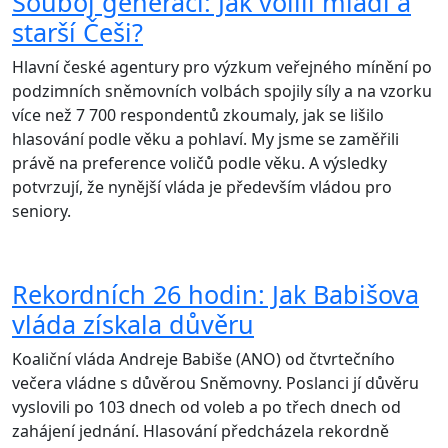
Souboj generací: Jak volili mladí a
starší Češi?
Hlavní české agentury pro výzkum veřejného mínění po
podzimních sněmovních volbách spojily síly a na vzorku
více než 7 700 respondentů zkoumaly, jak se lišilo
hlasování podle věku a pohlaví. My jsme se zaměřili
právě na preference voličů podle věku. A výsledky
potvrzují, že nynější vláda je především vládou pro
seniory.
Rekordních 26 hodin: Jak Babišova
vláda získala důvěru
Koaliční vláda Andreje Babiše (ANO) od čtvrtečního
večera vládne s důvěrou Sněmovny. Poslanci jí důvěru
vyslovili po 103 dnech od voleb a po třech dnech od
zahájení jednání. Hlasování předcházela rekordně