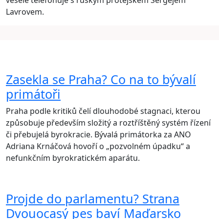
vesele telefonuje s ruským protějškem Sergejem
Lavrovem.
Zasekla se Praha? Co na to bývalí
primátoři
Praha podle kritiků čelí dlouhodobé stagnaci, kterou
způsobuje především složitý a roztříštěný systém řízení
či přebujelá byrokracie. Bývalá primátorka za ANO
Adriana Krnáčová hovoří o „pozvolném úpadku“ a
nefunkčním byrokratickém aparátu.
Projde do parlamentu? Strana
Dvouocasý pes baví Maďarsko