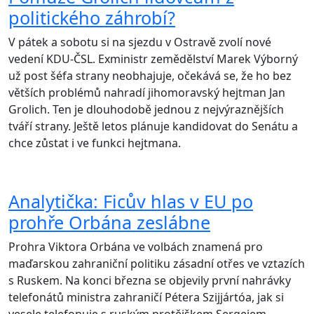
politického záhrobí?
V pátek a sobotu si na sjezdu v Ostravě zvolí nové
vedení KDU-ČSL. Exministr zemědělství Marek Výborný
už post šéfa strany neobhajuje, očekává se, že ho bez
větších problémů nahradí jihomoravský hejtman Jan
Grolich. Ten je dlouhodobě jednou z nejvýraznějších
tváří strany. Ještě letos plánuje kandidovat do Senátu a
chce zůstat i ve funkci hejtmana.
Analytička: Ficův hlas v EU po
prohře Orbána zeslábne
Prohra Viktora Orbána ve volbách znamená pro
maďarskou zahraniční politiku zásadní otřes ve vztazích
s Ruskem. Na konci března se objevily první nahrávky
telefonátů ministra zahraničí Pétera Szijjártóa, jak si