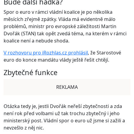
Bude další hádka?
Spor o euro v rámci vládní koalice je po několika
měsících zřejmě zpátky. Vláda má evidentně málo
problémů, ministr pro evropské záležitosti Martin
Dvořák (STAN) tak opět zvedá téma, na kterém v rámci
koalice není a nebude shoda.
V rozhovoru pro iRozhlas.cz prohlásil
, že Starostové
euro do konce mandátu vlády ještě řešit chtějí.
Zbytečné funkce
REKLAMA
Otázka tedy je, jestli Dvořák neřeší zbytečnosti a zda
není rok před volbami už tak trochu zbytečný i jeho
ministerský post. Vládní spor o euro už jsme si zažili a
nevzešlo z něj nic.