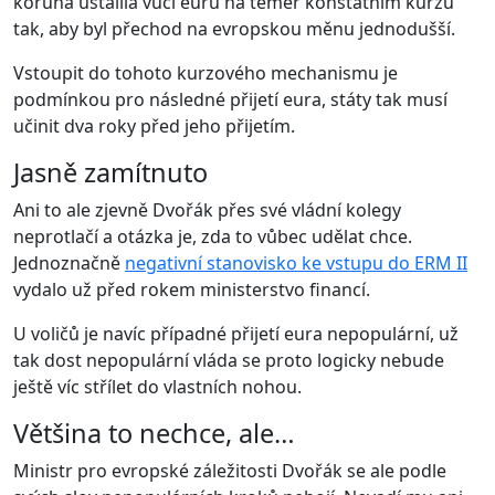
koruna ustálila vůči euru na téměř konstatním kurzu
tak, aby byl přechod na evropskou měnu jednodušší.
Vstoupit do tohoto kurzového mechanismu je
podmínkou pro následné přijetí eura, státy tak musí
učinit dva roky před jeho přijetím.
Jasně zamítnuto
Ani to ale zjevně Dvořák přes své vládní kolegy
neprotlačí a otázka je, zda to vůbec udělat chce.
Jednoznačně
negativní stanovisko ke vstupu do ERM II
vydalo už před rokem ministerstvo financí.
U voličů je navíc případné přijetí eura nepopulární, už
tak dost nepopulární vláda se proto logicky nebude
ještě víc střílet do vlastních nohou.
Většina to nechce, ale…
Ministr pro evropské záležitosti Dvořák se ale podle