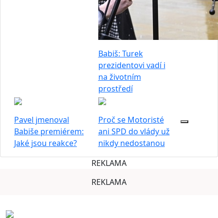
Babiš: Turek
prezidentovi vadí i
na životním
prostředí
Pavel jmenoval
Proč se Motoristé
Babiše premiérem:
ani SPD do vlády už
Jaké jsou reakce?
nikdy nedostanou
REKLAMA
REKLAMA