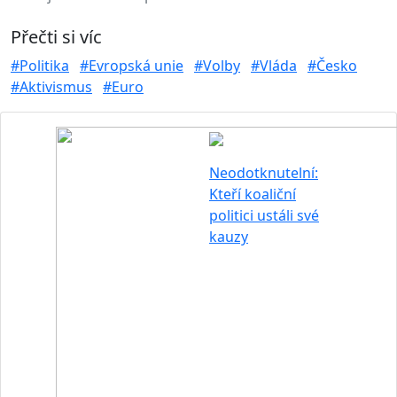
Přečti si víc
#Politika
#Evropská unie
#Volby
#Vláda
#Česko
#Aktivismus
#Euro
Neodotknutelní:
Kteří koaliční
politici ustáli své
kauzy