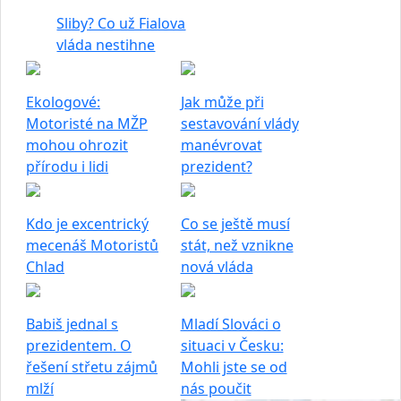
Sliby? Co už Fialova
vláda nestihne
Ekologové:
Jak může při
Motoristé na MŽP
sestavování vlády
mohou ohrozit
manévrovat
přírodu i lidi
prezident?
Kdo je excentrický
Co se ještě musí
mecenáš Motoristů
stát, než vznikne
Chlad
nová vláda
Babiš jednal s
Mladí Slováci o
prezidentem. O
situaci v Česku:
řešení střetu zájmů
Mohli jste se od
mlží
nás poučit