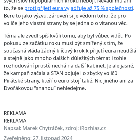
svých slov nepopulárních kroků nebojí. Nevadí mu ani
to, že se
proti přijetí eura vyjadřuje až 75 % společnosti
.
Bere to jako výzvu, zároveň si je vědom toho, že pro
voliče jeho vlastní strany by se jednalo o vítanou věc.
Téma ale zvedl spíš kvůli tomu, aby byl vůbec vidět. Po
pokusu ze začátku roku musí být smířený s tím, že
současná vláda žádný klíčový krok k přijetí eura neudělá
a stejně jako mnoho dalších důležitých témat i tohle
rozhodování prostě nechá na další kabinet. Je ale jasné,
že kampaň začala a STAN bojuje i o zbytky voličů
Pirátské strany, kteří o euro stojí také. Nic jiného ani za
Dvořákovou “snahou” nehledejme.
REKLAMA
REKLAMA
Napsal:
Marek Chytráček, zdroj: iRozhlas.cz
Zveřejněno:
27. listopad 2024