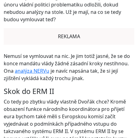
únoru vládní politici problematiku odložili, dokud
nebudou analýzy na stole. Už je mají, na co se tedy
budou vymlouvat teď?
REKLAMA
Nemusí se vymlouvat na nic. Je jim totiž jasné, že se do
konce mandátu vlády žádné zásadní kroky nestihnou.
Ona
analýza NERVu
je navíc napsána tak, že si její
zjištění vykládá každý trochu jinak.
Skok do ERM II
Co tedy po zbytku vlády vlastně Dvořák chce? Kromě
obsazení funkce národního koordinátora pro přijetí
eura bychom také měli s Evropskou komisí začít
vyjednávat o podmínkách případného vstupu do
takzvaného systému ERM II. V systému ERM II by se