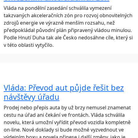
Vláda na pondělní zasedání schválila vymezení
takzvaných akceleračních zón pro rozvoj obnovitelných
zdrojů energie ve výrazně menším rozsahu, než
předpokládal původní plán připravený vládou minulou.
Podle Hnutí Duha tak ale Česko nedosáhne cíle, který si
v této oblasti vytyčilo.
Vláda: Převod aut půjde řešit bez
návštěvy úřadu
Prodej nebo přepis auta by už brzy nemusel znamenat
cestu na úřad ani čekání ve frontách. Vláda schválila
novelu, která umožní vyřídit převod vozidla kompletně
on-line. Nové doklady si bude možné vyzvednout ve
výdejním boxu a novela přinese i další změny, jako je