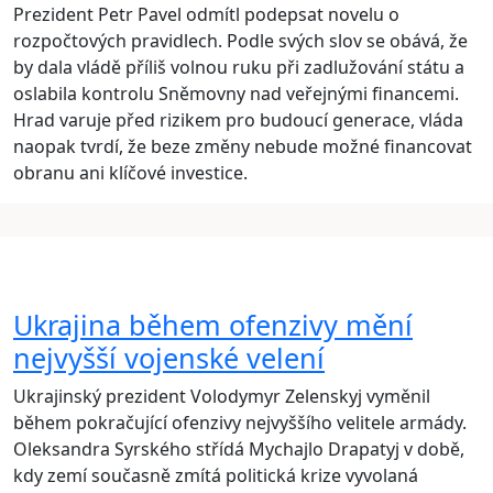
Prezident Petr Pavel odmítl podepsat novelu o
rozpočtových pravidlech. Podle svých slov se obává, že
by dala vládě příliš volnou ruku při zadlužování státu a
oslabila kontrolu Sněmovny nad veřejnými financemi.
Hrad varuje před rizikem pro budoucí generace, vláda
naopak tvrdí, že beze změny nebude možné financovat
obranu ani klíčové investice.
Ukrajina během ofenzivy mění
nejvyšší vojenské velení
Ukrajinský prezident Volodymyr Zelenskyj vyměnil
během pokračující ofenzivy nejvyššího velitele armády.
Oleksandra Syrského střídá Mychajlo Drapatyj v době,
kdy zemí současně zmítá politická krize vyvolaná