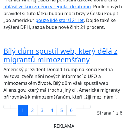
ohlásil velkou změnu v regulaci kratomu
. Podle nových
pravidel si tuto látku budou moci brzy v Česku koupit
„po americku“
pouze lidé starší 21 let
. Dojde také ke
zvýšení DPH, sazba bude nově činit 21 procent.
Bílý dům spustil web, který dělá z
migrantů mimozemšťany
Americký prezident Donald Trump na konci května
avizoval zveřejnění nových informací o UFO a
mimozemském životě. Bílý dům však spustil web
Aliens.gov, který má trochu jiný cíl. Americké migranty
přirovnává k mimozemšťanům, kteří „žijí mezi námi“.
1
2
3
4
5
6
Strana 1 z 6
REKLAMA