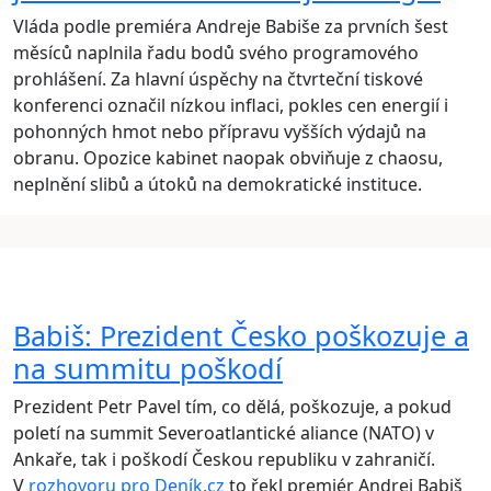
Vláda podle premiéra Andreje Babiše za prvních šest
měsíců naplnila řadu bodů svého programového
prohlášení. Za hlavní úspěchy na čtvrteční tiskové
konferenci označil nízkou inflaci, pokles cen energií i
pohonných hmot nebo přípravu vyšších výdajů na
obranu. Opozice kabinet naopak obviňuje z chaosu,
neplnění slibů a útoků na demokratické instituce.
Babiš: Prezident Česko poškozuje a
na summitu poškodí
Prezident Petr Pavel tím, co dělá, poškozuje, a pokud
poletí na summit Severoatlantické aliance (NATO) v
Ankaře, tak i poškodí Českou republiku v zahraničí.
V
rozhovoru pro Deník.cz
to řekl premiér Andrej Babiš