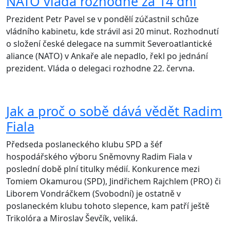
NATO vláda rozhodne za 14 dní
Prezident Petr Pavel se v pondělí zúčastnil schůze
vládního kabinetu, kde strávil asi 20 minut. Rozhodnutí
o složení české delegace na summit Severoatlantické
aliance (NATO) v Ankaře ale nepadlo, řekl po jednání
prezident. Vláda o delegaci rozhodne 22. června.
Jak a proč o sobě dává vědět Radim
Fiala
Předseda poslaneckého klubu SPD a šéf
hospodářského výboru Sněmovny Radim Fiala v
poslední době plní titulky médií. Konkurence mezi
Tomiem Okamurou (SPD), Jindřichem Rajchlem (PRO) či
Liborem Vondráčkem (Svobodní) je ostatně v
poslaneckém klubu tohoto slepence, kam patří ještě
Trikolóra a Miroslav Ševčík, veliká.