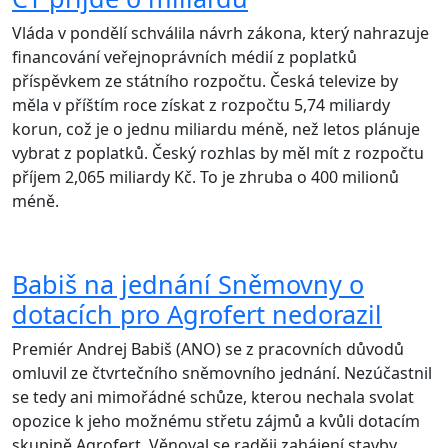
Vláda v pondělí schválila návrh zákona, který nahrazuje
financování veřejnoprávních médií z poplatků
příspěvkem ze státního rozpočtu. Česká televize by
měla v příštím roce získat z rozpočtu 5,74 miliardy
korun, což je o jednu miliardu méně, než letos plánuje
vybrat z poplatků. Český rozhlas by měl mít z rozpočtu
příjem 2,065 miliardy Kč. To je zhruba o 400 milionů
méně.
Babiš na jednání Sněmovny o
dotacích pro Agrofert nedorazil
Premiér Andrej Babiš (ANO) se z pracovních důvodů
omluvil ze čtvrtečního sněmovního jednání. Nezúčastnil
se tedy ani mimořádné schůze, kterou nechala svolat
opozice k jeho možnému střetu zájmů a kvůli dotacím
skupině Agrofert. Věnoval se raději zahájení stavby