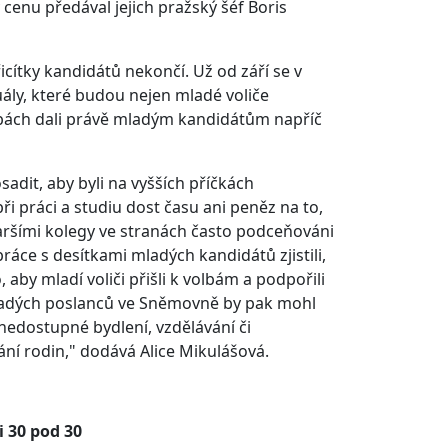
cenu předával jejich pražský šéf Boris
cítky kandidátů nekončí. Už od září se v
uály, které budou nejen mladé voliče
olbách dali právě mladým kandidátům napříč
sadit, aby byli na vyšších příčkách
 práci a studiu dost času ani peněz na to,
taršími kolegy ve stranách často podceňováni
áce s desítkami mladých kandidátů zjistili,
 aby mladí voliči přišli k volbám a podpořili
ladých poslanců ve Sněmovně by pak mohl
nedostupné bydlení, vzdělávání či
ní rodin," dodává Alice Mikulášová.
 30 pod 30