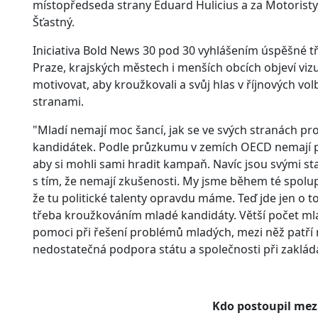
místopředseda strany Eduard Hulicius a za Motoristy 
Šťastný.
Iniciativa Bold News 30 pod 30 vyhlášením úspěšné tři
Praze, krajských městech i menších obcích objeví viz
motivovat, aby kroužkovali a svůj hlas v říjnových v
stranami.
"Mladí nemají moc šancí, jak se ve svých stranách pro
kandidátek. Podle průzkumu v zemích OECD nemají při
aby si mohli sami hradit kampaň. Navíc jsou svými s
s tím, že nemají zkušenosti. My jsme během té spolupr
že tu politické talenty opravdu máme. Teď jde jen o to,
třeba kroužkováním mladé kandidáty. Větší počet m
pomoci při řešení problémů mladých, mezi něž patří 
nedostatečná podpora státu a společnosti při zakládá
Kdo postoupil mezi