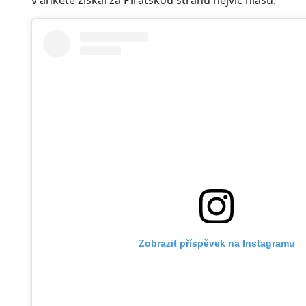
v anketě získal za Pirátskou stranu nejvíc hlasů.
Zobrazit příspěvek na Instagramu