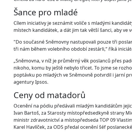
Šance pro mladé
Cílem iniciativy je seznámit voliče s mladými kandidát
místech kandidátek, a dát jim tak větší šanci, aby ve v
"Do současné Sněmovny nastupovali pouze tři poslanci,
tři nám během volebního období zestárli,“ říká iniciá
„Sněmovna, v níž je průměrný věk poslanců přes pade
nikoho, komu by ještě nebylo třicet. To jsme se rozho
poptávku po mladých ve Sněmovně potvrdil i jarní průz
agentury Ipsos.
Ceny od matadorů
Ocenění na pódiu předávali mladým kandidátům jejich 
Ivan Bartoš, za Starosty místopředsedkyně strany Mi
ministr zdravotnictví a místopředseda TOP 09 Vlasti
Karel Havlíček, za ODS předal ocenění šéf poslaneck