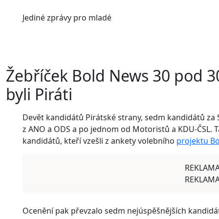
Jediné
zprávy pro mladé
Žebříček Bold News 30 pod 30
byli Piráti
Devět kandidátů Pirátské strany, sedm kandidátů za 
z ANO a ODS a po jednom od Motoristů a KDU-ČSL. T
kandidátů, kteří vzešli z ankety volebního
projektu B
REKLAM
REKLAM
Ocenění pak převzalo sedm nejúspěšnějších kandidátů