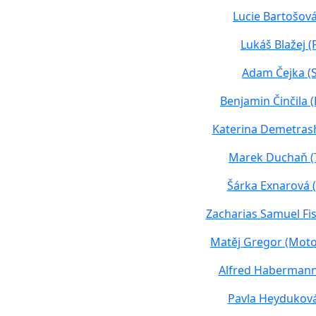
Lucie Bartošov
Lukáš Blažej (P
Adam Čejka (
Benjamin Činčila 
Katerina Demetrashvi
Marek Duchaň (
Šárka Exnarová 
Zacharias Samuel Fisc
Matěj Gregor (Moto
Alfred Habermann
Pavla Heyduková 