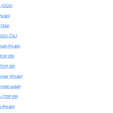
á (ODS)
iráti)
STAN)
(KDU-ČSL)
li (Piráti)
TOP 09)
(TOP 09)
her (Piráti)
risté sobě)
 (TOP 09)
(Piráti)