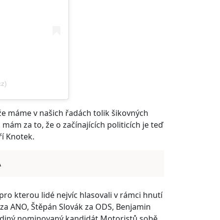
z)
 že máme v našich řadách tolik šikovných
mám za to, že o začínajících politicích je teď
ří Knotek.
A
pro kterou lidé nejvíc hlasovali v rámci hnutí
 za ANO, Štěpán Slovák za ODS, Benjamin
 jediný nominovaný kandidát Motoristů sobě.