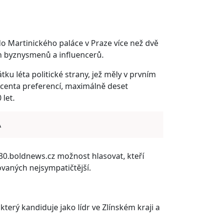
do Martinického paláce v Praze více než dvě
ch byznysmenů a influencerů.
u léta politické strany, jež měly v prvním
enta preferencí, maximálně deset
let.
A
30.boldnews.cz možnost hlasovat, kteří
ovaných nejsympatičtější.
 který kandiduje jako lídr ve Zlínském kraji a