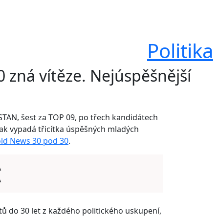
Politika
 zná vítěze. Nejúspěšnější
STAN, šest za TOP 09, po třech kandidátech
ak vypadá třicítka úspěšných mladých
old News 30 pod 30
.
A
A
 do 30 let z každého politického uskupení,