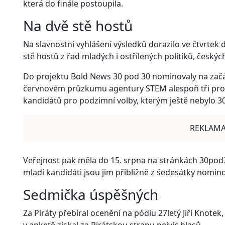
která do finále postoupila.
Na dvě stě hostů
Na slavnostní vyhlášení výsledků dorazilo ve čtvrtek 
stě hostů z řad mladých i ostřílených politiků, český
Do projektu Bold News 30 pod 30 nominovaly na začátk
červnovém průzkumu agentury STEM alespoň tři proc
kandidátů pro podzimní volby, kterým ještě nebylo 30 
REKLAM
Veřejnost pak měla do 15. srpna na stránkách 30pod
mladí kandidáti jsou jim přibližně z šedesátky nomin
Sedmička úspěšných
Za Piráty přebíral ocenění na pódiu 27letý Jiří Knotek,