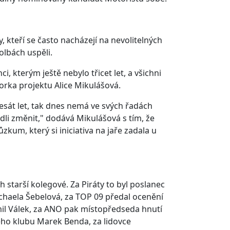
y, kteří se často nacházejí na nevolitelných
olbách uspěli.
 kterým ještě nebylo třicet let, a všichni
torka projektu Alice Mikulášová.
sát let, tak dnes nemá ve svých řadách
dli změnit," dodává Mikulášová s tím, že
kum, který si iniciativa na jaře zadala u
starší kolegové. Za Piráty to byl poslanec
chaela Šebelová, za TOP 09 předal ocenění
mil Válek, za ANO pak místopředseda hnutí
ého klubu Marek Benda, za lidovce