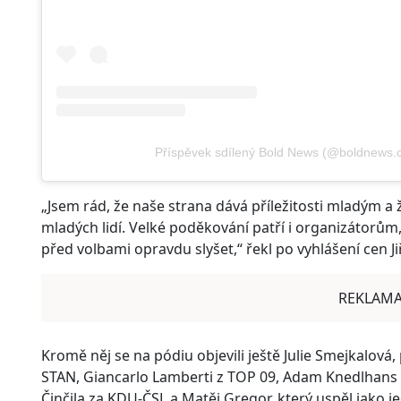
Příspěvek sdílený Bold News (@boldnews.c
„Jsem rád, že naše strana dává příležitosti mladým a
mladých lidí. Velké poděkování patří i organizátorům, 
před volbami opravdu slyšet,“ řekl po vyhlášení cen Ji
REKLAM
Kromě něj se na pódiu objevili ještě Julie Smejkalová, 
STAN, Giancarlo Lamberti z TOP 09, Adam Knedlhans
Činčila za KDU-ČSL a Matěj Gregor, který uspěl jako