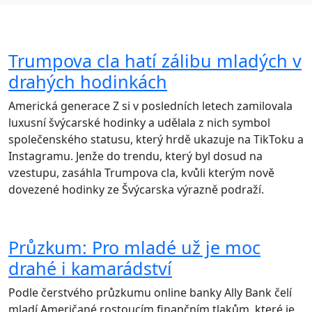
Trumpova cla hatí zálibu mladých v
drahých hodinkách
Americká generace Z si v posledních letech zamilovala
luxusní švýcarské hodinky a udělala z nich symbol
společenského statusu, který hrdě ukazuje na TikToku a
Instagramu. Jenže do trendu, který byl dosud na
vzestupu, zasáhla Trumpova cla, kvůli kterým nově
dovezené hodinky ze Švýcarska výrazně podraží.
Průzkum: Pro mladé už je moc
drahé i kamarádství
Podle čerstvého průzkumu online banky Ally Bank čelí
mladí Američané rostoucím finančním tlakům, které je