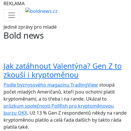
REKLAMA
Jediné
zprávy pro mladé
Bold news
Jak zatáhnout Valentýna? Gen Z to
zkouší i kryptoměnou
Podle byznysového magazínu TradingView
stoupá
počet mladých Američanů, kteří jsou ochotni platit
kryptoměnami, a to třeba i na rande. Ukázal to
průzkum společnosti Pollfish pro kryptoměnovou
burzu OKX
. Už 13 % Gen Z respondentů někdy na rande
kryptoměnou platilo a celá řada dalších by takto ráda
platila také.