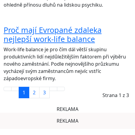
ohledně přínosu dluhů na lidskou psychiku.
Proč mají Evropané zdaleka
nejlepší work-life balance
Work-life balance je pro čím dál větší skupinu
produktivních lidí nejdůležitějším faktorem při výběru
nového zaměstnání. Podle nejnovějšího průzkumu
vycházejí svým zaměstnancům nejvíc vstříc
západoevropské firmy.
1
2
3
Strana 1 z 3
REKLAMA
REKLAMA