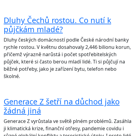
Dluhy Čechů rostou. Co nutí k
půjčkám mladé?
Dluhy českých domácností podle České národní banky
rychle rostou. V květnu dosahovaly 2,446 bilionu korun,
přičemž výrazně narůstá i počet spotřebitelských
půjček, které si často berou mladí lidé. Ti si půjčují na
běžné potřeby, jako je zařízení bytu, telefon nebo
školné.
Generace Z šetří na důchod jako
žádná jiná
Generace Z vyrůstala ve světě plném problémů. Zasáhla
ji klimatická krize, finanční otřesy, pandemie covidu i
různé globální konflikty a teroristické útoky. I proto lidé