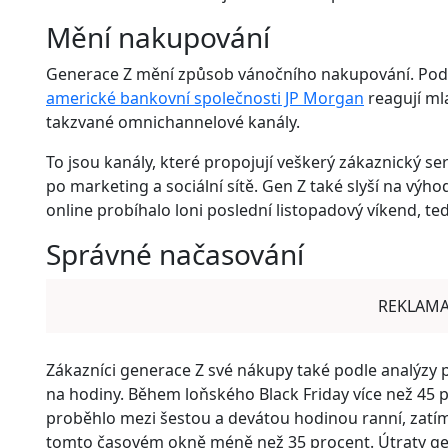
Mění nakupování
Generace Z mění způsob vánočního nakupování. Po
americké bankovní společnosti JP Morgan
reagují ml
takzvané omnichannelové kanály.
To jsou kanály, které propojují veškerý zákaznický 
po marketing a sociální sítě. Gen Z také slyší na vý
online probíhalo loni poslední listopadový víkend, ted
Správné načasování
REKLAM
Zákazníci generace Z své nákupy také podle analýzy př
na hodiny. Během loňského Black Friday více než 45
proběhlo mezi šestou a devátou hodinou ranní, zatím
tomto časovém okně méně než 35 procent. Útraty ge