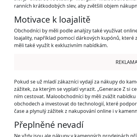
ranních krátkodobých slev, aby zvětšili objem nákupní
Motivace k loajalitě
Obchodníci by měli podle analýzy také využívat onlin
loajality, například pomocí dárkových kupónů, které z
měli také využít k exkluzivním nabídkám.
REKLAM
Pokud se už mladí zákazníci vydají za nákupy do kam
zážitek, za kterým se vyplatí vyrazit. „Generace Z si 
ním cestovat. Maloobchodníci by měli zvážit nabídku 
obchodech a investovat do technologií, které podpor
čase a plynulý zážitek z nakupování online i v kamen
Přeplněné nevadí
Ne vždy jsou ale nákupy v kamenných prodejnách př