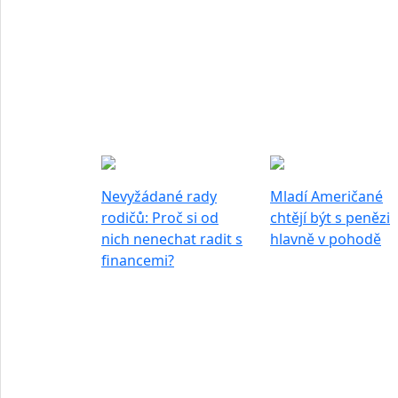
Nevyžádané rady
Mladí Američané
rodičů: Proč si od
chtějí být s penězi
nich nenechat radit s
hlavně v pohodě
financemi?