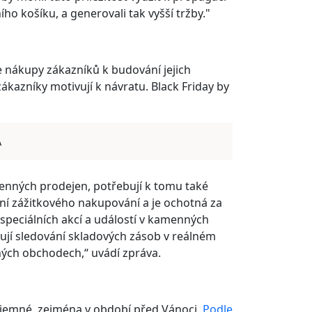
ho košíku, a generovali tak vyšší tržby."
e nákupy zákazníků k budování jejich
ákazníky motivují k návratu. Black Friday by
A
enných prodejen, potřebují k tomu také
cení zážitkového nakupování a je ochotná za
speciálních akcí a událostí v kamenných
ují sledování skladových zásob v reálném
ných obchodech,“ uvádí zpráva.
íjemné, zejména v období před Vánoci.
Podle