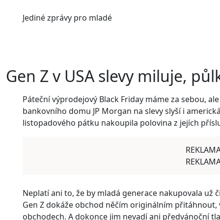
Jediné
zprávy pro mladé
Gen Z v USA slevy miluje, půl
Páteční výprodejový Black Friday máme za sebou, ale
bankovního domu JP Morgan na slevy slyší i americ
listopadového pátku nakoupila polovina z jejích přísl
REKLAM
REKLAM
Neplatí ani to, že by mladá generace nakupovala už č
Gen Z dokáže obchod něčím originálním přitáhnout, 
obchodech. A dokonce jim nevadí ani předvánoční tla