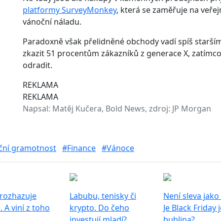
platformy SurveyMonkey
, která se zaměřuje na veř
vánoční náladu.
Paradoxně však přelidněné obchody vadí spíš starší
zkazit 51 procentům zákazníků z generace X, zatímco 
odradit.
REKLAMA
REKLAMA
Napsal:
Matěj Kučera, Bold News, zdroj: JP Morgan
ční gramotnost
#Finance
#Vánoce
 rozhazuje
Labubu, tenisky či
Není sleva jako 
. A viní z toho
krypto. Do čeho
Je Black Friday 
investují mladí?
bublina?