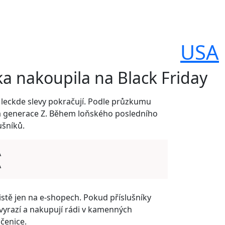
USA
ka nakoupila na Black Friday
 leckde slevy pokračují. Podle průzkumu
ká generace Z. Během loňského posledního
ušníků.
A
A
istě jen na e-shopech. Pokud příslušníky
vyrazí a nakupují rádi v kamenných
čenice.