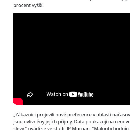
procent vyšší.
„Zákazníci projevili nové preference v oblasti načaso
jsou ovlivněny jejich příjmy. Data poukazují na cenovo
slevy," uvádí se ve studii JP Morgan. "Maloobchodníci 