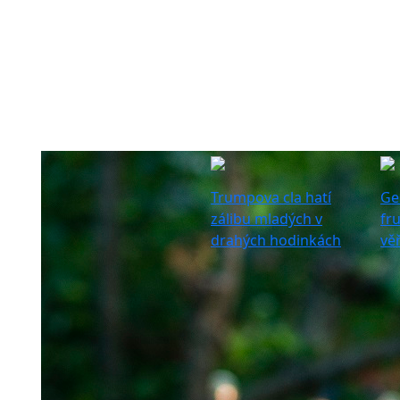
Trumpova cla hatí
Ge
zálibu mladých v
fr
drahých hodinkách
věř