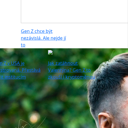
Gen Z chce být
nezávislá. Ale nejde jí
to
n Z v USA je
Jak zatáhnout
ustrovaná. Přestává
Valentýna? Gen Z to
it institucím
zkouší i kryptoměnou