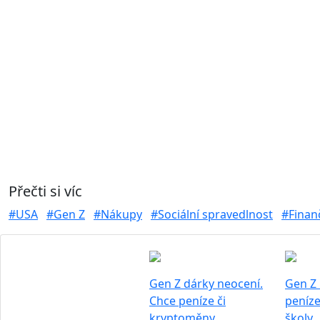
Přečti si víc
#USA
#Gen Z
#Nákupy
#Sociální spravedlnost
#Finan
Gen Z dárky neocení.
Gen Z
Chce peníze či
peníze
kryptoměny
školy