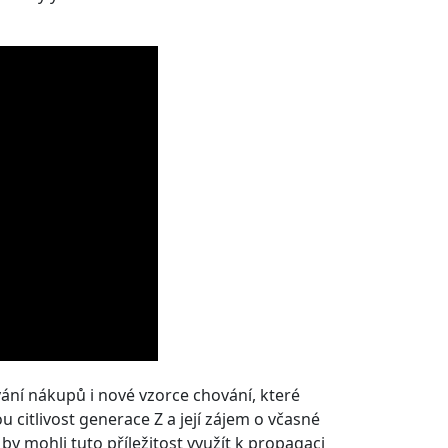
vání nákupů i nové vzorce chování, které
u citlivost generace Z a její zájem o včasné
by mohli tuto příležitost využít k propagaci