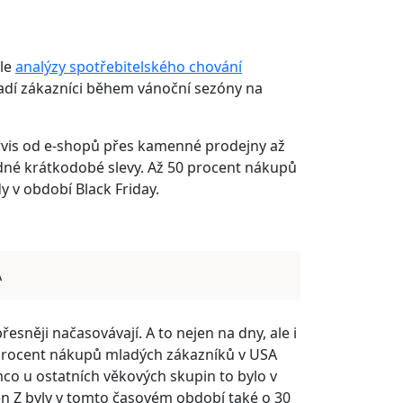
dle
analýzy spotřebitelského chování
adí zákazníci během vánoční sezóny na
servis od e-shopů přes kamenné prodejny až
hodné krátkodobé slevy. Až 50 procent nákupů
y v období Black Friday.
A
esněji načasovávají. A to nejen na dny, ale i
 procent nákupů mladých zákazníků v USA
co u ostatních věkových skupin to bylo v
n Z byly v tomto časovém období také o 30