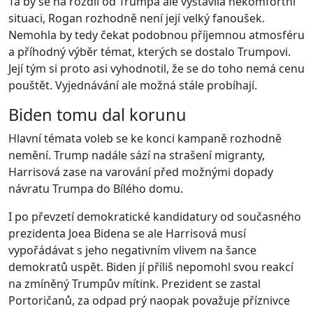
Ta by se na rozdíl od Trumpa ale vystavila nekomfortní
situaci, Rogan rozhodně není její velký fanoušek.
Nemohla by tedy čekat podobnou příjemnou atmosféru
a příhodný výběr témat, kterých se dostalo Trumpovi.
Její tým si proto asi vyhodnotil, že se do toho nemá cenu
pouštět. Vyjednávání ale možná stále probíhají.
Biden tomu dal korunu
Hlavní témata voleb se ke konci kampaně rozhodně
nemění. Trump nadále sází na strašení migranty,
Harrisová zase na varování před možnými dopady
návratu Trumpa do Bílého domu.
I po převzetí demokratické kandidatury od současného
prezidenta Joea Bidena se ale Harrisová musí
vypořádávat s jeho negativním vlivem na šance
demokratů uspět. Biden jí příliš nepomohl svou reakcí
na zmíněný Trumpův mítink. Prezident se zastal
Portoričanů, za odpad prý naopak považuje příznivce