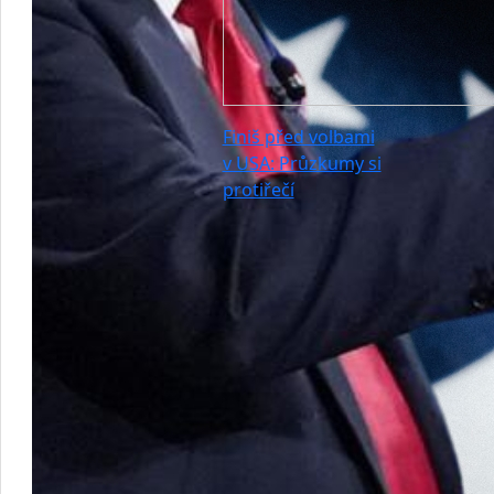
Finiš před volbami
v USA: Průzkumy si
protiřečí