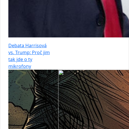
Debata Harrisová
vs. Trump: Proč jim
tak jde o ty
mikrofony