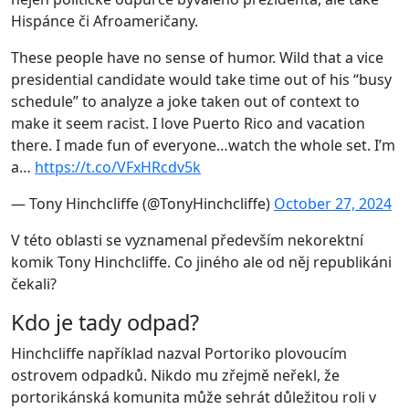
Hispánce či Afroameričany.
These people have no sense of humor. Wild that a vice
presidential candidate would take time out of his “busy
schedule” to analyze a joke taken out of context to
make it seem racist. I love Puerto Rico and vacation
there. I made fun of everyone…watch the whole set. I’m
a…
https://t.co/VFxHRcdv5k
— Tony Hinchcliffe (@TonyHinchcliffe)
October 27, 2024
V této oblasti se vyznamenal především nekorektní
komik Tony Hinchcliffe. Co jiného ale od něj republikáni
čekali?
Kdo je tady odpad?
Hinchcliffe například nazval Portoriko plovoucím
ostrovem odpadků. Nikdo mu zřejmě neřekl, že
portorikánská komunita může sehrát důležitou roli v