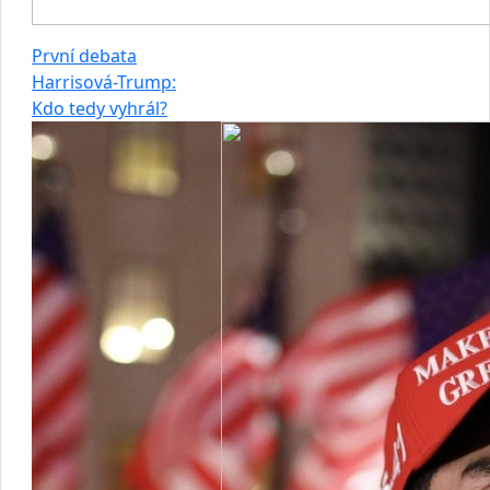
První debata
Harrisová-Trump:
Kdo tedy vyhrál?