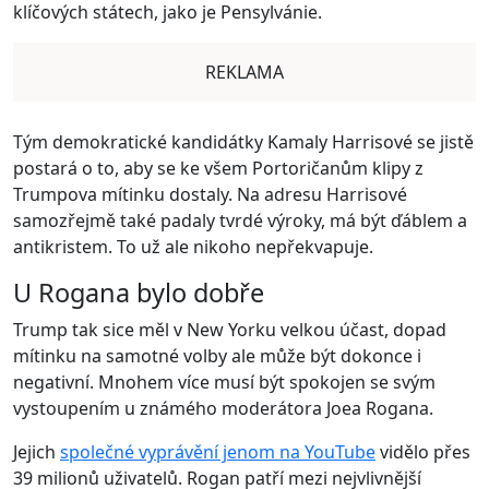
klíčových státech, jako je Pensylvánie.
REKLAMA
Tým demokratické kandidátky Kamaly Harrisové se jistě
postará o to, aby se ke všem Portoričanům klipy z
Trumpova mítinku dostaly. Na adresu Harrisové
samozřejmě také padaly tvrdé výroky, má být ďáblem a
antikristem. To už ale nikoho nepřekvapuje.
U Rogana bylo dobře
Trump tak sice měl v New Yorku velkou účast, dopad
mítinku na samotné volby ale může být dokonce i
negativní. Mnohem více musí být spokojen se svým
vystoupením u známého moderátora Joea Rogana.
Jejich
společné vyprávění jenom na YouTube
vidělo přes
39 milionů uživatelů. Rogan patří mezi nejvlivnější