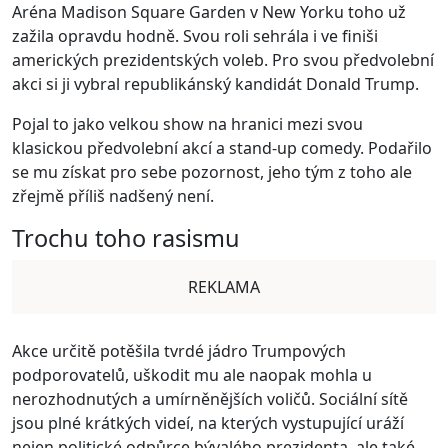
Aréna Madison Square Garden v New Yorku toho už
zažila opravdu hodně. Svou roli sehrála i ve finiši
amerických prezidentských voleb. Pro svou předvolební
akci si ji vybral republikánský kandidát Donald Trump.
Pojal to jako velkou show na hranici mezi svou
klasickou předvolební akcí a stand-up comedy. Podařilo
se mu získat pro sebe pozornost, jeho tým z toho ale
zřejmě příliš nadšený není.
Trochu toho rasismu
REKLAMA
Akce určitě potěšila tvrdé jádro Trumpových
podporovatelů, uškodit mu ale naopak mohla u
nerozhodnutých a umírněnějších voličů. Sociální sítě
jsou plné krátkých videí, na kterých vystupující uráží
nejen politické odpůrce bývalého prezidenta, ale také