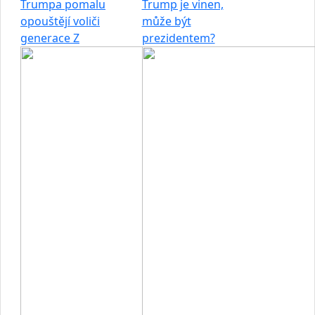
Trumpa pomalu
Trump je vinen,
opouštějí voliči
může být
generace Z
prezidentem?