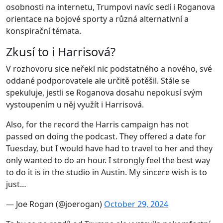
osobnosti na internetu, Trumpovi navíc sedí i Roganova
orientace na bojové sporty a různá alternativní a
konspirační témata.
Zkusí to i Harrisová?
V rozhovoru sice neřekl nic podstatného a nového, své
oddané podporovatele ale určitě potěšil. Stále se
spekuluje, jestli se Roganova dosahu nepokusí svým
vystoupením u něj využít i Harrisová.
Also, for the record the Harris campaign has not
passed on doing the podcast. They offered a date for
Tuesday, but I would have had to travel to her and they
only wanted to do an hour. I strongly feel the best way
to do it is in the studio in Austin. My sincere wish is to
just…
— Joe Rogan (@joerogan)
October 29, 2024