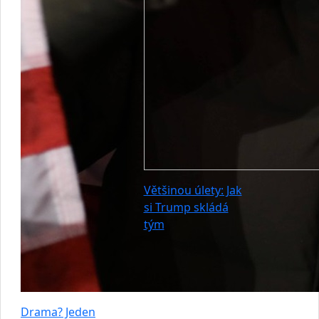
Většinou úlety: Jak
si Trump skládá
tým
Drama? Jeden