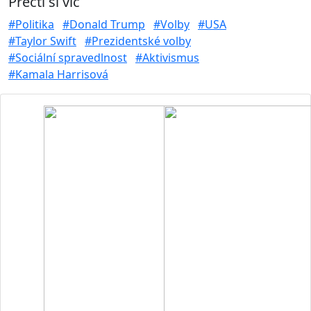
Přečti si víc
#Politika
#Donald Trump
#Volby
#USA
#Taylor Swift
#Prezidentské volby
#Sociální spravedlnost
#Aktivismus
#Kamala Harrisová