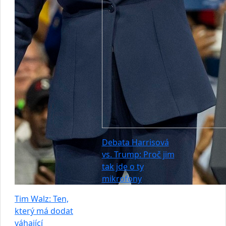
Debata Harrisová
vs. Trump: Proč jim
tak jde o ty
mikrofony
Tim Walz: Ten,
který má dodat
váhající