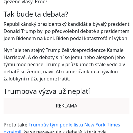
zježené vlasy. Proč?
Tak bude ta debata?
Republikánský prezidentský kandidát a bývalý prezident
Donald Trump byl po předvolební debatě s prezidentem
Joem Bidenem na koni, Biden podal katastrofální výkon.
Nyní ale ten stejný Trump čelí viceprezidentce Kamale
Harrisové. A do debaty s ní se jemu nebo alespoň jeho
týmu moc nechce. Trump v průzkumech stále vede a v
debatě se ženou, navíc Afroameričankou a bývalou
žalobkyní může jenom ztratit.
Trumpova výzva už neplatí
REKLAMA
Proto také
Trumpův tým podle listu New York Times
oznámil
, že se nezavazuje k debatě, která byla