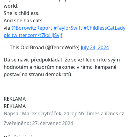
world.
She is childless.
And she has cats.
via
@BorowitzReport
#TaylorSwift
#ChildlessCatLady
pic.twitter.com/t7kxHjSvjf
— This Old Broad (@TenceWolfe)
July 24, 2024
Dá se navíc předpokládat, že se vzhledem ke svým
hodnotám a názorům nakonec v rámci kampaně
postaví na stranu demokratů.
REKLAMA
REKLAMA
Napsal:
Marek Chytráček, zdroj: NY Times a iDnes.cz
Zveřejněno:
27. červenec 2024