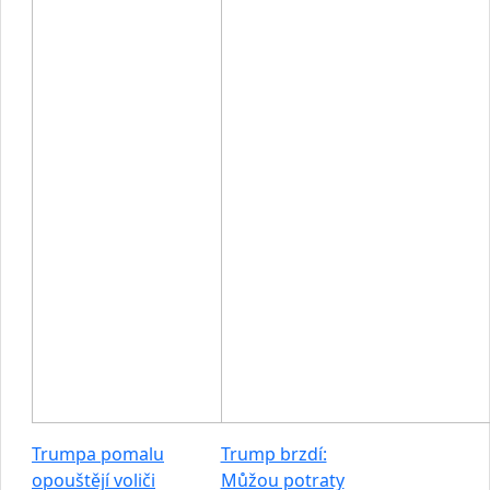
Trumpa pomalu
Trump brzdí:
opouštějí voliči
Můžou potraty