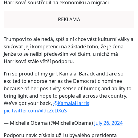
Harrisové soustředil na ekonomiku a migraci.
REKLAMA
Trumpovi to ale nedá, spíš s ní chce vést kulturní války a
snižovat její kompetenci na základě toho, že je žena.
Jenže to se nelíbí především voličkám, u nichž má
Harrisová stále větší podporu.
I’m so proud of my girl, Kamala. Barack and I are so
excited to endorse her as the Democratic nominee
because of her positivity, sense of humor, and ability to
bring light and hope to people all across the country.
We’ve got your back,
@KamalaHarris
!
pic.twitter.com/xldcZeDXuS
— Michelle Obama (@MichelleObama)
July 26, 2024
Podporu navíc získala už i u bývalého prezidenta