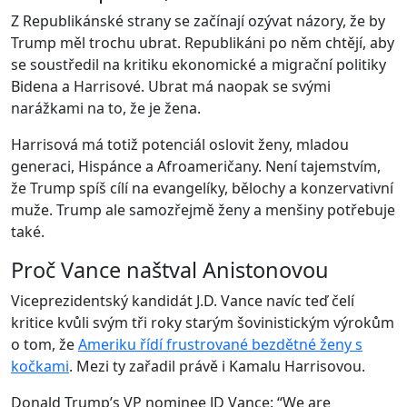
Z Republikánské strany se začínají ozývat názory, že by
Trump měl trochu ubrat. Republikáni po něm chtějí, aby
se soustředil na kritiku ekonomické a migrační politiky
Bidena a Harrisové. Ubrat má naopak se svými
narážkami na to, že je žena.
Harrisová má totiž potenciál oslovit ženy, mladou
generaci, Hispánce a Afroameričany. Není tajemstvím,
že Trump spíš cílí na evangelíky, bělochy a konzervativní
muže. Trump ale samozřejmě ženy a menšiny potřebuje
také.
Proč Vance naštval Anistonovou
Viceprezidentský kandidát J.D. Vance navíc teď čelí
kritice kvůli svým tři roky starým šovinistickým výrokům
o tom, že
Ameriku řídí frustrované bezdětné ženy s
kočkami
. Mezi ty zařadil právě i Kamalu Harrisovou.
Donald Trump’s VP nominee JD Vance: “We are