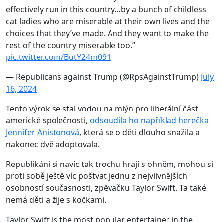
effectively run in this country…by a bunch of childless
cat ladies who are miserable at their own lives and the
choices that they’ve made. And they want to make the
rest of the country miserable too.”
pic.twitter.com/ButY24m091
— Republicans against Trump (@RpsAgainstTrump)
July
16, 2024
Tento výrok se stal vodou na mlýn pro liberální část
americké společnosti,
odsoudila ho například herečka
Jennifer Anistonová
, která se o děti dlouho snažila a
nakonec dvě adoptovala.
Republikáni si navíc tak trochu hrají s ohněm, mohou si
proti sobě ještě víc poštvat jednu z nejvlivnějších
osobností současnosti, zpěvačku Taylor Swift. Ta také
nemá děti a žije s kočkami.
Taylor Swift is the most popular entertainer in the