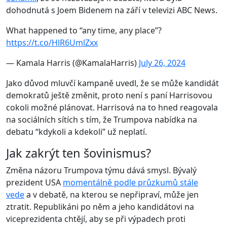
dohodnutá s Joem Bidenem na září v televizi ABC News.
What happened to “any time, any place”?
https://t.co/HlR6UmlZxx
— Kamala Harris (@KamalaHarris)
July 26, 2024
Jako důvod mluvčí kampaně uvedl, že se může kandidát
demokratů ještě změnit, proto není s paní Harrisovou
cokoli možné plánovat. Harrisová na to hned reagovala
na sociálních sítích s tím, že Trumpova nabídka na
debatu “kdykoli a kdekoli” už neplatí.
Jak zakrýt ten šovinismus?
Změna názoru Trumpova týmu dává smysl. Bývalý
prezident USA
momentálně podle průzkumů stále
vede
a v debatě, na kterou se nepřipraví, může jen
ztratit. Republikáni po něm a jeho kandidátovi na
viceprezidenta chtějí, aby se při výpadech proti