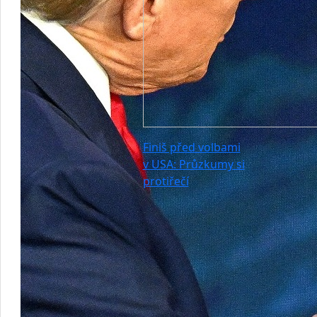
Finiš před volbami
v USA: Průzkumy si
protiřečí