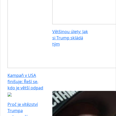
Většinou úlety: Jak
si Trump skládá
tým
Kampaň v USA
finišuje: Řeší se,
kdo je větší odpad
Proč je vítězství
Trumpa