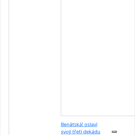
Benátská! oslaví
svoji třetí dekádu