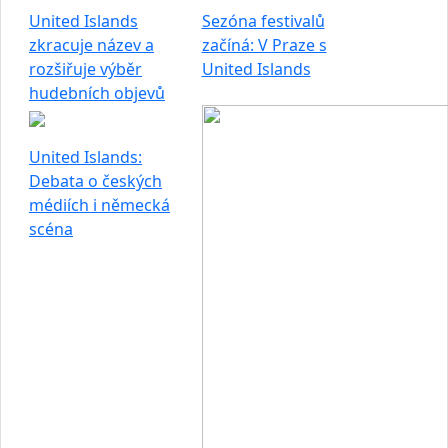
United Islands
Sezóna festivalů
zkracuje název a
začíná: V Praze s
rozšiřuje výběr
United Islands
hudebních objevů
United Islands:
Debata o českých
médiích i německá
scéna