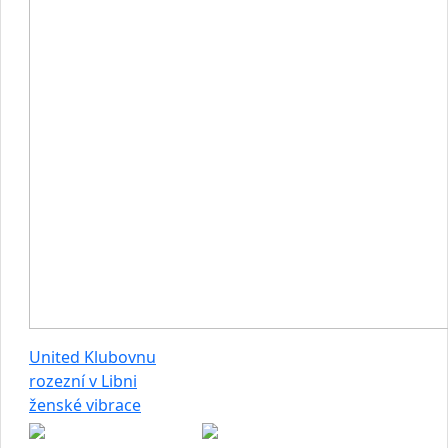
United Klubovnu
rozezní v Libni
ženské vibrace