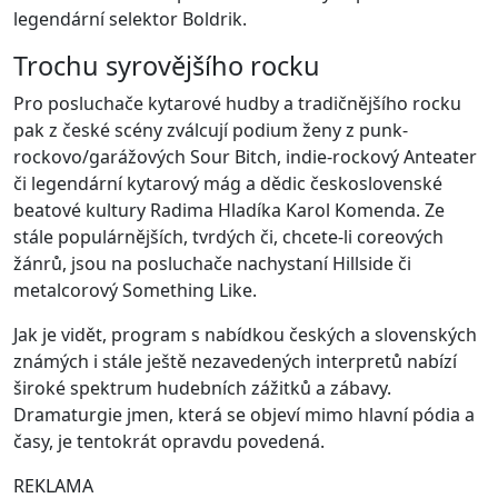
legendární selektor Boldrik.
Trochu syrovějšího rocku
Pro posluchače kytarové hudby a tradičnějšího rocku
pak z české scény zválcují podium ženy z punk-
rockovo/garážových Sour Bitch, indie-rockový Anteater
či legendární kytarový mág a dědic československé
beatové kultury Radima Hladíka Karol Komenda. Ze
stále populárnějších, tvrdých či, chcete-li coreových
žánrů, jsou na posluchače nachystaní Hillside či
metalcorový Something Like.
Jak je vidět, program s nabídkou českých a slovenských
známých i stále ještě nezavedených interpretů nabízí
široké spektrum hudebních zážitků a zábavy.
Dramaturgie jmen, která se objeví mimo hlavní pódia a
časy, je tentokrát opravdu povedená.
REKLAMA