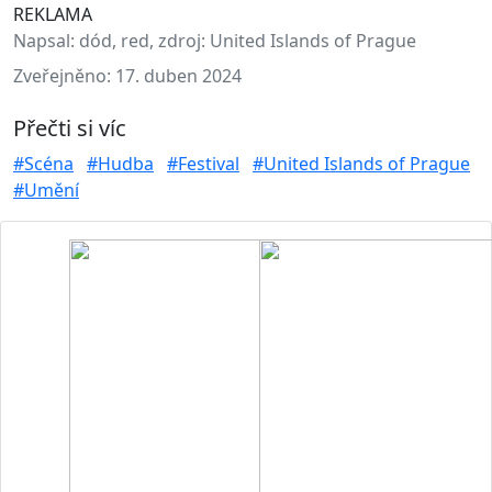
REKLAMA
Napsal:
dód, red, zdroj: United Islands of Prague
Zveřejněno:
17. duben 2024
Přečti si víc
#Scéna
#Hudba
#Festival
#United Islands of Prague
#Umění