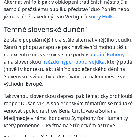
Alternativní folk pak v obklopení tradičních nástrojů a
samplů pražskému publiku představí duo Ponětí nebo
již na scéně zavedený Dan Vertígo či
Sorry Holka
.
Temné slovenské dunění
Ze stále populárnějšího a stále alternativnějšího soudku
žánrů hiphopu a rapu se pak návštěvníci mohou těšit
na excentrismus vesnické hospody v
podání Rohonyho
a na slovenskou
hvězdu hyper-popu Vojtika
, který podá
(nově i v kontextu aktuálního společenského dění na
Slovensku) svědectví o dospívání na malém městě ve
východní Evropě.
Takzvanou slovenskou depresi pak tématicky prohloubí
rapper Dušan Vlk. A společenským tématům se má také
věnovat společná show Bena Cristovao a Sofiana
Medjmedje v rámci koncertu Symphony for Humanity,
který proběhne 2. května na Střeleckém ostrově.