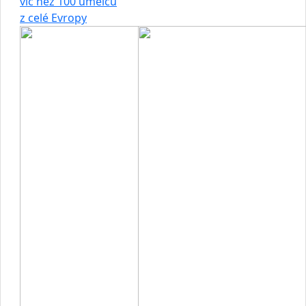
víc než 100 umělců
z celé Evropy