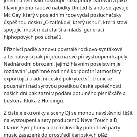
jmen na festivalu zastoupí našlápnutý Darewin a jako
hlavní jméno rapové nabídky United Islands se zjevuje
Mc Gay, který v posledním roce vydal posluchačsky
úspěšnou desku „O tatínkovi, který usnul“, která staví
spojující most mezi starší a mladší generací
hiphopových posluchačů.
Příznivci padlé a znovu povstalé rockovo-synťákové
alternativy si pak přijdou na své při vystoupení kapely
Nadnárodní obrození, jejímž hlavním poselstvím je
rozdávání „upřímné rodinné korporátní atmosféry
exportující tradiční české pokrytectví“. Ironické
pousmání nad syrovou poetikou české společnosti
našich dní pak zazní v podání potulného písničkáře a
buskera Kluka z Holdingu.
Z čisté elektroniky a scény DJ se mohou návštěvníci těšit
na vystoupení a sety producentů NeverTouch a DJ
Clarius Symphony a pro milovníky pohodové party
music zasazené do prostředí karibských pláží