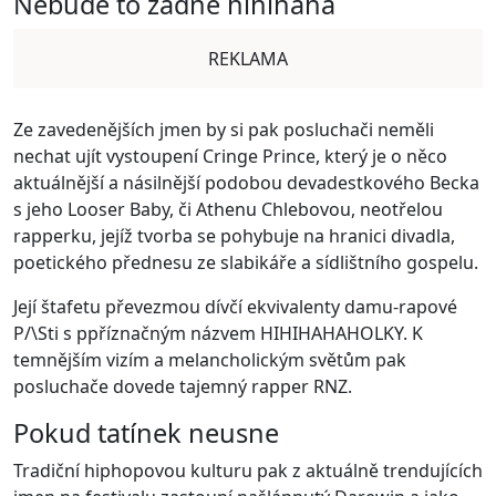
Nebude to žádné hihihaha
REKLAMA
Ze zavedenějších jmen by si pak posluchači neměli
nechat ujít vystoupení Cringe Prince, který je o něco
aktuálnější a násilnější podobou devadestkového Becka
s jeho Looser Baby, či Athenu Chlebovou, neotřelou
rapperku, jejíž tvorba se pohybuje na hranici divadla,
poetického přednesu ze slabikáře a sídlištního gospelu.
Její štafetu převezmou dívčí ekvivalenty damu-rapové
P/\Sti s ppříznačným názvem HIHIHAHAHOLKY. K
temnějším vizím a melancholickým světům pak
posluchače dovede tajemný rapper RNZ.
Pokud tatínek neusne
Tradiční hiphopovou kulturu pak z aktuálně trendujících