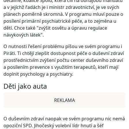
detailně, koalice Spolu, která cílí na obhajobu mandátu
a v jejíchž řadách je i ministr zdravotnictví, je ve svých
plánech poměrně skromná. V programu mluví pouze o
posílení primární psychiatrické péče, a to zejména u
dětí. Chce také "zvýšit osvětu a úpravu regulace
návykových látek".
O nutnosti řešení problému píšou ve svém programu i
Piráti. Ti chtějí zlepšit dostupnost péče o duševní zdraví
prostřednictvím zvýšení počtu center duševního zdraví
a posílením prevence s využitím terapeutů, kteří mají
doplnit psychology a psychiatry.
Děti jako auta
REKLAMA
O duševním zdraví naopak ve svém programu nic nemá
opoziční SPD. Jihočeský volební lídr hnutí a šéf