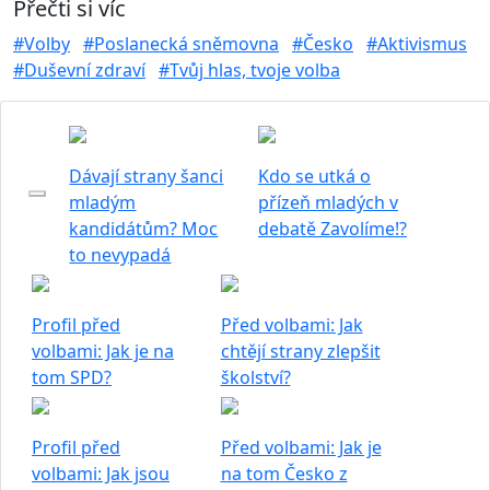
Přečti si víc
#Volby
#Poslanecká sněmovna
#Česko
#Aktivismus
#Duševní zdraví
#Tvůj hlas, tvoje volba
Dávají strany šanci
Kdo se utká o
mladým
přízeň mladých v
kandidátům? Moc
debatě Zavolíme!?
to nevypadá
Profil před
Před volbami: Jak
volbami: Jak je na
chtějí strany zlepšit
tom SPD?
školství?
Profil před
Před volbami: Jak je
volbami: Jak jsou
na tom Česko z