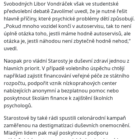
Svobodných Libor Vondráček však ve studentské
předvolební debatě Zavolíme! uvedl, že je nutné řešit
hlavně příčiny, které psychické problémy dětí způsobují.
„Pokud mnoho vozidel končí v autoservisu, tak to není
úplně otázka toho, jestli máme hodně autoservisů, ale
otázka je, jestli náhodou není zbytečně hodně nehod,“
uvedl.
Naopak pro vládní Starosty je duševní zdraví jednou z
hlavních priorit. V případě volebního úspěchu chtějí
například zajistit financování veřejné péče ze státního
rozpočtu, podpořit vznik nízkoprahových center
nabízejících anonymní a bezplatnou pomoc nebo
poskytnout školám finance k zajištění školních
psychologů.
Starostové by také rádi spustili celonárodní kampaň
zaměřenou na destigmatizaci duševních onemocnění.
Mladým lidem pak mají poskytnout podporu