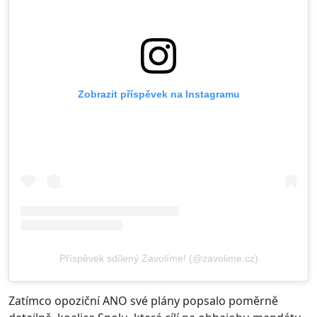
Zobrazit příspěvek na Instagramu
Příspěvek sdílený Zavolíme! (@zavolime.cz)
Zatímco opoziční ANO své plány popsalo poměrně