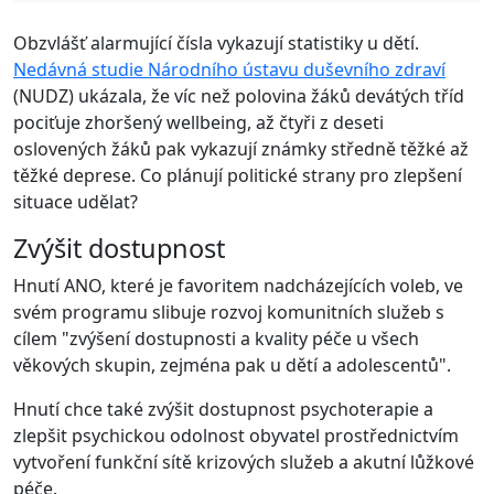
Obzvlášť alarmující čísla vykazují statistiky u dětí.
Nedávná studie Národního ústavu duševního zdraví
(NUDZ) ukázala, že víc než polovina žáků devátých tříd
pociťuje zhoršený wellbeing, až čtyři z deseti
oslovených žáků pak vykazují známky středně těžké až
těžké deprese. Co plánují politické strany pro zlepšení
situace udělat?
Zvýšit dostupnost
Hnutí ANO, které je favoritem nadcházejících voleb, ve
svém programu slibuje rozvoj komunitních služeb s
cílem "zvýšení dostupnosti a kvality péče u všech
věkových skupin, zejména pak u dětí a adolescentů".
Hnutí chce také zvýšit dostupnost psychoterapie a
zlepšit psychickou odolnost obyvatel prostřednictvím
vytvoření funkční sítě krizových služeb a akutní lůžkové
péče.