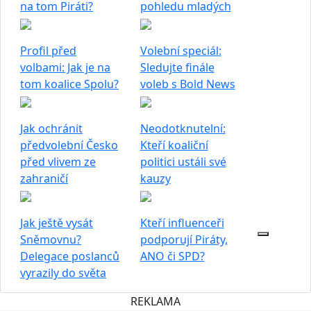
na tom Piráti?
pohledu mladých
Profil před
Volební speciál:
volbami: Jak je na
Sledujte finále
tom koalice Spolu?
voleb s Bold News
Jak ochránit
Neodotknutelní:
předvolební Česko
Kteří koaliční
před vlivem ze
politici ustáli své
zahraničí
kauzy
Jak ještě vysát
Kteří influenceři
Sněmovnu?
podporují Piráty,
Delegace poslanců
ANO či SPD?
vyrazily do světa
REKLAMA