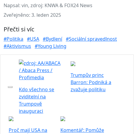
Napsal:
vin, zdroj: KNWA & FOX24 News
Zveřejněno:
3. leden 2025
Přečti si víc
#Politika
#USA
#Bydlení
#Sociální spravedlnost
#Aktivismus
#Young Living
Trumpův princ
Barron: Podniká a
Kdo všechno se
zvažuje politiku
zviditelní na
Trumpově
inauguraci
Proč mají USA na
Komentář: Pomůže