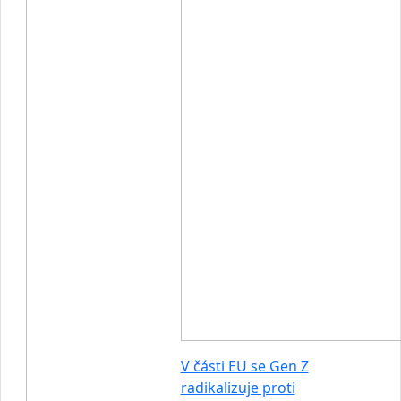
V části EU se Gen Z
radikalizuje proti