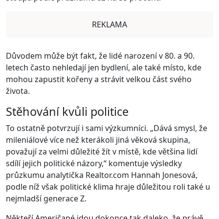
REKLAMA
Důvodem může být fakt, že lidé narození v 80. a 90.
letech často nehledají jen bydlení, ale také místo, kde
mohou zapustit kořeny a strávit velkou část svého
života.
Stěhování kvůli politice
To ostatně potvrzují i sami výzkumníci. „Dává smysl, že
mileniálové více než kterákoli jiná věková skupina,
považují za velmi důležité žít v místě, kde většina lidí
sdílí jejich politické názory,“ komentuje výsledky
průzkumu analytička Realtor.com Hannah Jonesová,
podle níž však politické klima hraje důležitou roli také u
nejmladší generace Z.
Někteří Američané jdou dokonce tak daleko, že právě