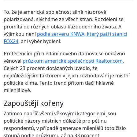
To, že je americká společnost silně názorově
polarizovaná, slýcháme ze všech stran. Rozdělení se
promítá do různých oblastí každodenního života. A
výjimkou není
podle serveru KNWA, který patří stanici
FOX24
, ani výběr bydlení.
Preferencím při hledání nového domova se nedávno
věnoval
průzkum americké společnosti Realtor.com
.
Celých 23 procent dotázaných uvedlo, že
nejdůležitějším faktorem v jejich rozhodování je místní
politické klima. Tento trend přitom tlačí hklavně
mileniálové.
Zapouštějí kořeny
Zatímco napříč všemi věkovými kategoriemi jsou
politické názory místních důležité pro pětinu
respondentů, v případě generace mileniálů toto číslo
stoupá podle průzkumu až na 33 procent.