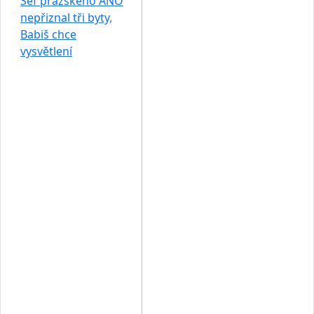
Šéf pražského ANO
nepřiznal tři byty,
Babiš chce
vysvětlení