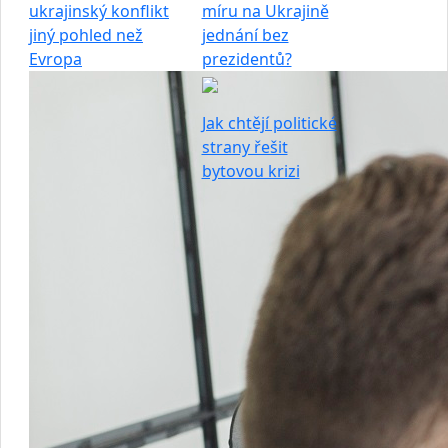
ukrajinský konflikt
míru na Ukrajině
jiný pohled než
jednání bez
Evropa
prezidentů?
Jak chtějí politické
strany řešit
bytovou krizi