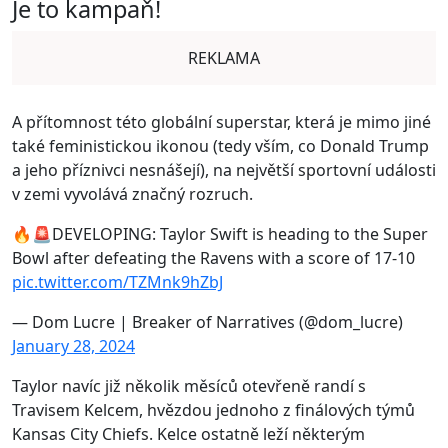
Je to kampaň!
REKLAMA
A přítomnost této globální superstar, která je mimo jiné
také feministickou ikonou (tedy vším, co Donald Trump
a jeho příznivci nesnášejí), na největší sportovní události
v zemi vyvolává značný rozruch.
🔥🚨DEVELOPING: Taylor Swift is heading to the Super
Bowl after defeating the Ravens with a score of 17-10
pic.twitter.com/TZMnk9hZbJ
— Dom Lucre | Breaker of Narratives (@dom_lucre)
January 28, 2024
Taylor navíc již několik měsíců otevřeně randí s
Travisem Kelcem, hvězdou jednoho z finálových týmů
Kansas City Chiefs. Kelce ostatně leží některým