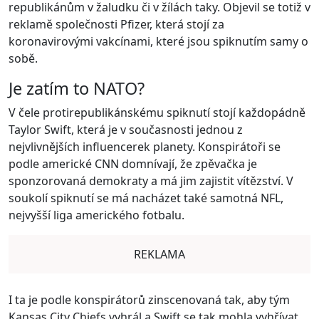
republikánům v žaludku či v žílách taky. Objevil se totiž v
reklamě společnosti Pfizer, která stojí za
koronavirovými vakcínami, které jsou spiknutím samy o
sobě.
Je zatím to NATO?
V čele protirepublikánskému spiknutí stojí každopádně
Taylor Swift, která je v současnosti jednou z
nejvlivnějších influencerek planety. Konspirátoři se
podle americké CNN domnívají, že zpěvačka je
sponzorovaná demokraty a má jim zajistit vítězství. V
soukolí spiknutí se má nacházet také samotná NFL,
nejvyšší liga amerického fotbalu.
REKLAMA
I ta je podle konspirátorů zinscenovaná tak, aby tým
Kansas City Chiefs vyhrál a Swift se tak mohla vyhřívat