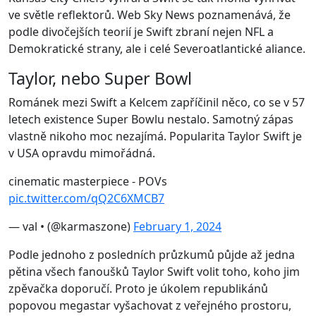
ve světle reflektorů. Web Sky News poznamenává, že
podle divočejších teorií je Swift zbraní nejen NFL a
Demokratické strany, ale i celé Severoatlantické aliance.
Taylor, nebo Super Bowl
Románek mezi Swift a Kelcem zapříčinil něco, co se v 57
letech existence Super Bowlu nestalo. Samotný zápas
vlastně nikoho moc nezajímá. Popularita Taylor Swift je
v USA opravdu mimořádná.
cinematic masterpiece - POVs
pic.twitter.com/qQ2C6XMCB7
— val • (@karmaszone)
February 1, 2024
Podle jednoho z posledních průzkumů půjde až jedna
pětina všech fanoušků Taylor Swift volit toho, koho jim
zpěvačka doporučí. Proto je úkolem republikánů
popovou megastar vyšachovat z veřejného prostoru,