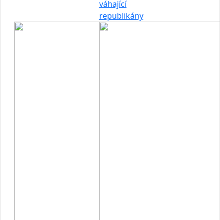
váhající
republikány