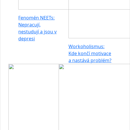
Fenomén NEETs:
Nepracují,
nestudují a jsou v
depresi
Workoholismus:
Kde končí motivace
a nastává problém?