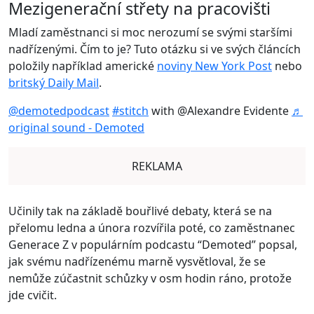
Mezigenerační střety na pracovišti
Mladí zaměstnanci si moc nerozumí se svými staršími
nadřízenými. Čím to je? Tuto otázku si ve svých článcích
položily například americké
noviny New York Post
nebo
britský Daily Mail
.
@demotedpodcast
#stitch
with @Alexandre Evidente
♬
original sound - Demoted
REKLAMA
Učinily tak na základě bouřlivé debaty, která se na
přelomu ledna a února rozvířila poté, co zaměstnanec
Generace Z v populárním podcastu “Demoted” popsal,
jak svému nadřízenému marně vysvětloval, že se
nemůže zúčastnit schůzky v osm hodin ráno, protože
jde cvičit.