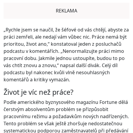
REKLAMA
„Rychle jsem se naučil, že šéfové od vás chtějí, abyste za
práci zemřeli, ale nedají vám vůbec nic. Práce nemá být
prioritou, život ano,“ konstatoval jeden z posluchačů
podcastu v komentářích. „Nenormalizujte práci mimo
pracovní dobu. Jakmile jednou ustoupíte, budou to po
vás chtít znovu a znovu,“ napsal další divák. Celý díl
podcastu byl nakonec kvůli vlně nesouhlasných
komentářů a kritiky vymazán.
Život je víc než práce?
Podle amerického byznysového magazínu Fortune dělá
čerstvým absolventům problém se přizpůsobit
pracovnímu režimu a požadavkům nových nadřízených.
Tento problém se však ještě zhoršuje nedostatečnou
systematickou podporou zaměstnavatelů při předávání