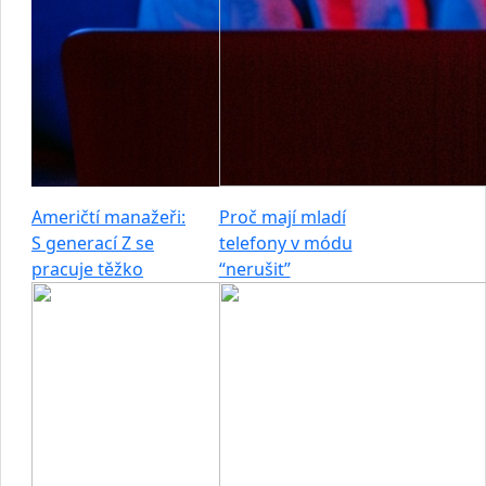
Američtí manažeři:
Proč mají mladí
S generací Z se
telefony v módu
pracuje těžko
“nerušit”