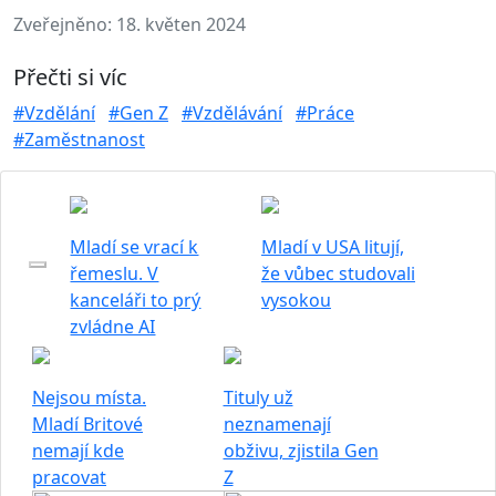
Zveřejněno:
18. květen 2024
Přečti si víc
#Vzdělání
#Gen Z
#Vzdělávání
#Práce
#Zaměstnanost
Mladí se vrací k
Mladí v USA litují,
řemeslu. V
že vůbec studovali
kanceláři to prý
vysokou
zvládne AI
Nejsou místa.
Tituly už
Mladí Britové
neznamenají
nemají kde
obživu, zjistila Gen
pracovat
Z