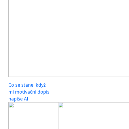
Co se stane, když
mi motivační dopis
napíše AI