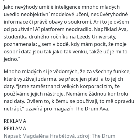
Jako nevýhody umělé inteligence mnoho mladých
uvedlo neobjektivní modelové učení, nedůvěryhodné
informace či právě obavy o soukromí. Ani to je ovšem
od používání AI platforem neodradilo. Například Ava,
studentka druhého ročníku na Leeds University,
poznamenala: „Jsem v bodě, kdy mám pocit, že moje
osobní data jsou tak jako tak venku, takže už je mi to
jedno.”
Mnoho mladých si je vědomých, že za všechny funkce,
které využívají zdarma, se přece jen platí, a to jejich
daty. “Jsme zaměstnanci velkých korporací tím, že
používáme jejich nástroje. Nemáme žádnou kontrolu
nad daty. Ovšem to, k čemu se používají, to mě opravdu
netrápí," uzavírá pro magazín The Drum Ava.
REKLAMA
REKLAMA
Napsal:
Magdaléna Hrabětová, zdroj: The Drum