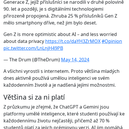
Generace Z, jejíž příslušníci se narodili v druhé polovině
90. let a později, je s digitálními technologiemi
přirozeně propojená. Zhruba 25 % příslušníků Gen Z
mělo smartphony dříve, než jim bylo deset.
Gen Z is more optimistic about AI – and less worried
about data privacy
https://t.co/daYH3ZrMOX
#Opinion
pic.twitter.com/LnLnjH49PB
— The Drum (@TheDrum)
May 14, 2024
A všichni vyrostli s internetem. Proto většina mladých
dnes aktivně používá umělou inteligenci ve svém
každodenním životě a je nadšená jejími možnostmi.
Většina si za ni platí
Z průzkumu je zřejmé, že ChatGPT a Gemini jsou
platformy umělé inteligence, které studenti používají ke
každodennímu životu nejčastěji, přičemž až 70 %
studentů platí za jejich prémiovou verzi. AI jim pomáhá