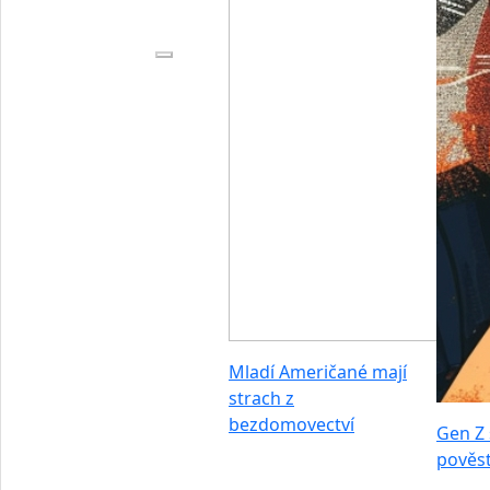
Mladí Američané mají
strach z
bezdomovectví
Gen Z 
pověst