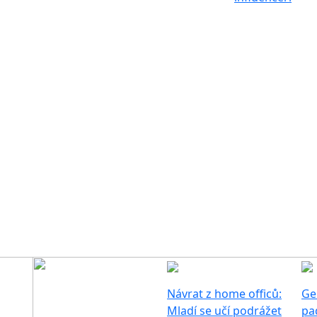
Návrat z home officů:
Ge
Mladí se učí podrážet
pa