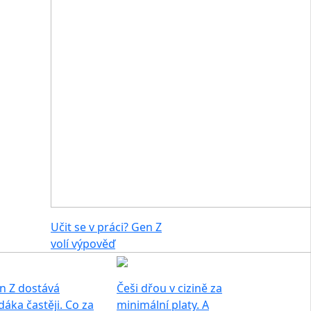
Učit se v práci? Gen Z
volí výpověď
n Z dostává
Češi dřou v cizině za
dáka častěji. Co za
minimální platy. A