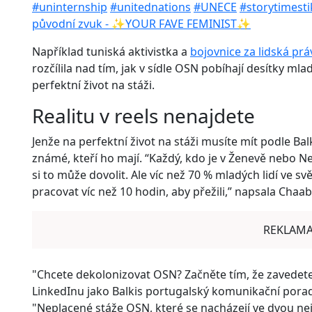
#uninternship
#unitednations
#UNECE
#storytimesti
původní zvuk - ✨YOUR FAVE FEMINIST✨
Například tuniská aktivistka a
bojovnice za lidská pr
rozčílila nad tím, jak v sídle OSN pobíhají desítky mla
perfektní život na stáži.
Realitu v reels nenajdete
Jenže na perfektní život na stáži musíte mít podle Bal
známé, kteří ho mají. “Každý, kdo je v Ženevě nebo N
si to může dovolit. Ale víc než 70 % mladých lidí ve s
pracovat víc než 10 hodin, aby přežili,” napsala Chaa
REKLAM
"Chcete dekolonizovat OSN? Začněte tím, že zavedete
LinkedInu jako Balkis portugalský komunikační por
"Neplacené stáže OSN, které se nacházejí ve dvou ne