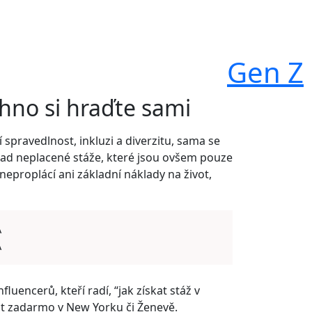
Gen Z
chno si hraďte sami
spravedlnost, inkluzi a diverzitu, sama se
klad neplacené stáže, které jsou ovšem pouze
eproplácí ani základní náklady na život,
A
A
luencerů, kteří radí, “jak získat stáž v
at zadarmo v New Yorku či Ženevě.