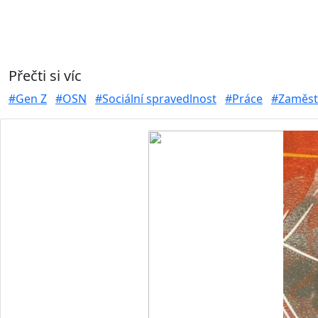
Přečti si víc
#Gen Z
#OSN
#Sociální spravedlnost
#Práce
#Zaměst