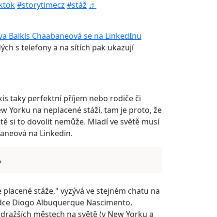
ktok
#storytimecz
#stáž
♬
áva Balkis Chaabaneová se na LinkedInu
dých s telefony a na sítích pak ukazují
kis taky perfektní příjem nebo rodiče či
ew Yorku na neplacené stáži, tam je proto, že
větě si to dovolit nemůže. Mladí ve světě musí
baneová na Linkedin.
A
 placené stáže," vyzývá ve stejném chatu na
adce Diogo Albuquerque Nascimento.
jdražších městech na světě (v New Yorku a