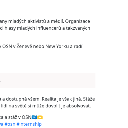
rany mladých aktivistů a médií. Organizace
aci hlasy mladých influencerů a takzvaných
áži v OSN v Ženevě nebo New Yorku a radí
A
 a dostupná všem. Realita je však jiná. Stáže
lidí na světě si může dovolit je absolvovat.
ala stáž v OSN🇺🇳🫶
va
#osn
#internship