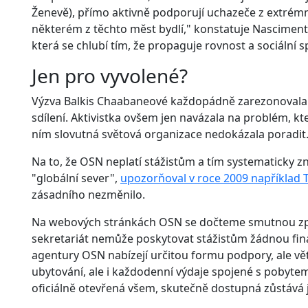
Ženevě), přímo aktivně podporují uchazeče z extrémně
některém z těchto měst bydlí," konstatuje Nascimento
která se chlubí tím, že propaguje rovnost a sociální 
Jen pro vyvolené?
Výzva Balkis Chaabaneové každopádně zarezonovala. J
sdílení. Aktivistka ovšem jen navázala na problém, který 
ním slovutná světová organizace nedokázala poradit
Na to, že OSN neplatí stážistům a tím systematicky 
"globální sever",
upozorňoval v roce 2009 například 
zásadního nezměnilo.
Na webových stránkách OSN se dočteme smutnou zprá
sekretariát nemůže poskytovat stážistům žádnou fina
agentury OSN nabízejí určitou formu podpory, ale větš
ubytování, ale i každodenní výdaje spojené s pobytem
oficiálně otevřená všem, skutečně dostupná zůstává 