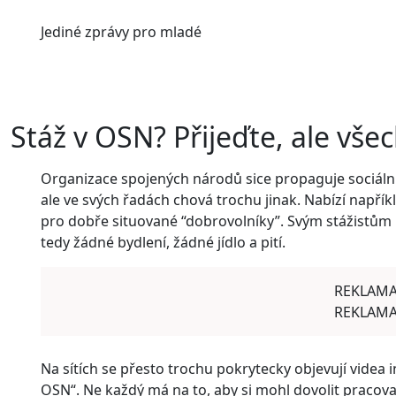
Jediné
zprávy pro mladé
Stáž v OSN? Přijeďte, ale vše
Organizace spojených národů sice propaguje sociální 
ale ve svých řadách chová trochu jinak. Nabízí napří
pro dobře situované “dobrovolníky”. Svým stážistům n
tedy žádné bydlení, žádné jídlo a pití.
REKLAM
REKLAM
Na sítích se přesto trochu pokrytecky objevují videa inf
OSN“. Ne každý má na to, aby si mohl dovolit pracov