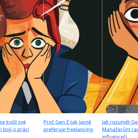
se kvůli své
Proč Gen Z tak jasně
Jak rozumět Ge
i bojí o práci
preferuje freelancing
Manažerům rad
influenceři