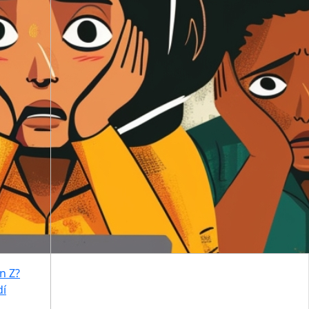
n Z?
í