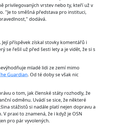
 privilegovaných vrstev nebo ty, kteří už v
. "Je to směšná představa pro instituci,
spravedlnost," dodává.
ejí příspěvek získal stovky komentářů i
se řešil už před šesti lety a je vidět, že si s
.
znevýhodňuje mladé lidi ze zemí mimo
The Guardian
. Od té doby se však nic
vu o tom, jak členské státy rozhodly, že
nční odměnu. Uvádí se sice, že některé
ina stážistů si nadále platí nejen dopravu a
. V praxi to znamená, že i když je OSN
jen pro pár vyvolených.