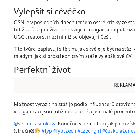
Vylepšit si cévéčko
OSN je v posledních dnech terčem ostré kritiky ze st
totiž začala používat pro svoji propagaci a populariz
UGC creators, mezi nimiž se objevují i Češi.
Tito tvůrci zaplavují sítě tím, jak skvělé je být na st
mladým, jak si prostřednictvím stáže vylepšit své CV.
Perfektní život
REKLAM
Možnost vyrazit na stáž je podle influencerů otevřená
v organizaci jsou totiž neplacené a jen malé procento 
@veronicasimkova
Konečně video o tom jak jsem získ
(stručně)😁
#fyp
#fypczech
#czechgirl
#česko
#žene